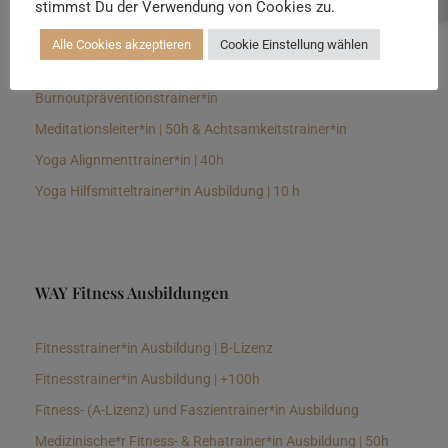
stimmst Du der Verwendung von Cookies zu.
Senioren Yogalehrer*in und Therapeut*in 100h &
Longevitytrainer*in
Alle Cookies akzeptieren
Cookie Einstellung wählen
Business Yogalehrer*in | 100h &
Burnoutpräventionstrainer*in
Meditationsleiter*in | 50h & Achtsamkeitstrainer*in
Yoga Alignmenttrainer*in | 40h
Yoga Hilfsmitteltrainer*in Ausbildung | 10 h
WAY Fitness Ausbildungen
Fitnesstrainer*in Ausbildung | B-Lizenz
Fitnesstrainer*in Ausbildung | +100h
Fitness- (A-Lizenz) und Faszientrainer*in Ausbildung
Medizinische*r Fitness- & Rehatrainer*in Ausbildung | 50h