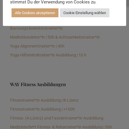
stimmst Du der Verwendung von Cookies zu.
Senioren Yogalehrer*in und Therapeut*in 100h &
Longevitytrainer*in
Alle Cookies akzeptieren
Cookie Einstellung wählen
Business Yogalehrer*in | 100h &
Burnoutpräventionstrainer*in
Meditationsleiter*in | 50h & Achtsamkeitstrainer*in
Yoga Alignmenttrainer*in | 40h
Yoga Hilfsmitteltrainer*in Ausbildung | 10 h
WAY Fitness Ausbildungen
Fitnesstrainer*in Ausbildung | B-Lizenz
Fitnesstrainer*in Ausbildung | +100h
Fitness- (A-Lizenz) und Faszientrainer*in Ausbildung
Medizinische*r Fitness- & Rehatrainer*in Ausbildung | 50h