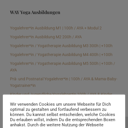
WAY Yoga Ausbildungen
Yogalehrer*in Ausbildung M1 | 100h / AYA + Modul 2
Yogalehrer*in Ausbildung M2 200h / AYA
Yogalehrer*in / Yogatherapie Ausbildung M3 300h | +100h
Yogalehrer*in / Yogatherapie Ausbildung M4 400h | +100h
Yogalehrer*in / Yogatherapie Ausbildung M5 500h | +100h /
AYA
Prä- und Postnatal Yogalehrer*in | 100h / AYA & Mama-Baby-
Yogatrainer*in
Kinder und Jugendliche Yogalehrer*in 100h / AYA & Kinder
Yogatherapeut*in / Kinderentspannungstrainer*in
Wir verwenden Cookies um unsere Webseite für Dich
optimal zu gestalten und fortlaufend verbessern zu
Yin Yogalehrer*in | 100 h & Faszientrainer*in
können. Du kannst selbst entscheiden, welche Cookies
Hormon Yogalehrer*in / Yogatherapeut*in &
Du erlauben willst, indem Du die entsprechenden Boxen
anhakst. Durch die weitere Nutzung der Webseite
Beratung buchen
Stressmanagementtrainer*in | 70h