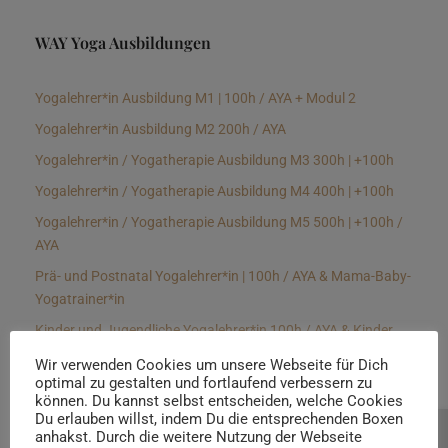
WAY Yoga Ausbildungen
Yogalehrer*in Ausbildung M1 | 100h / AYA + Modul 2
Yogalehrer*in Ausbildung M2 200h / AYA
Yogalehrer*in / Yogatherapie Ausbildung M3 300h | +100h
Yogalehrer*in / Yogatherapie Ausbildung M4 400h | +100h
Yogalehrer*in / Yogatherapie Ausbildung M5 500h | +100h /
AYA
Prä- und Postnatal Yogalehrer*in | 100h / AYA & Mama-Baby-
Yogatrainer*in
Kinder und Jugendliche Yogalehrer*in 100h / AYA & Kinder
Yogatherapeut*in / Kinderentspannungstrainer*in
Wir verwenden Cookies um unsere Webseite für Dich
optimal zu gestalten und fortlaufend verbessern zu
Yin Yogalehrer*in | 100 h & Faszientrainer*in
können. Du kannst selbst entscheiden, welche Cookies
Hormon Yogalehrer*in / Yogatherapeut*in &
Du erlauben willst, indem Du die entsprechenden Boxen
anhakst. Durch die weitere Nutzung der Webseite
Beratung buchen
Stressmanagementtrainer*in | 70h