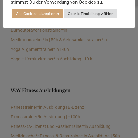
stimmst Du der Verwendung von Cookies zu.
Senioren Yogalehrer*in und Therapeut*in 100h &
Longevitytrainer*in
Alle Cookies akzeptieren
Cookie Einstellung wählen
Business Yogalehrer*in | 100h &
Burnoutpräventionstrainer*in
Meditationsleiter*in | 50h & Achtsamkeitstrainer*in
Yoga Alignmenttrainer*in | 40h
Yoga Hilfsmitteltrainer*in Ausbildung | 10 h
WAY Fitness Ausbildungen
Fitnesstrainer*in Ausbildung | B-Lizenz
Fitnesstrainer*in Ausbildung | +100h
Fitness- (A-Lizenz) und Faszientrainer*in Ausbildung
Medizinische*r Fitness- & Rehatrainer*in Ausbildung | 50h