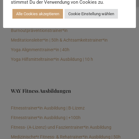
stimmst Du der Verwendung von Cookies zu.
Senioren Yogalehrer*in und Therapeut*in 100h &
Longevitytrainer*in
Alle Cookies akzeptieren
Cookie Einstellung wählen
Business Yogalehrer*in | 100h &
Burnoutpräventionstrainer*in
Meditationsleiter*in | 50h & Achtsamkeitstrainer*in
Yoga Alignmenttrainer*in | 40h
Yoga Hilfsmitteltrainer*in Ausbildung | 10 h
WAY Fitness Ausbildungen
Fitnesstrainer*in Ausbildung | B-Lizenz
Fitnesstrainer*in Ausbildung | +100h
Fitness- (A-Lizenz) und Faszientrainer*in Ausbildung
Medizinische*r Fitness- & Rehatrainer*in Ausbildung | 50h