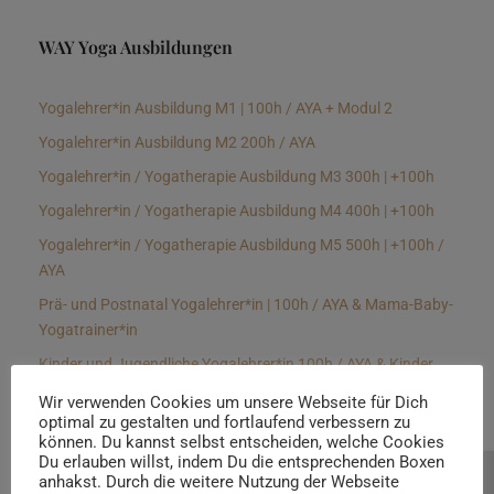
WAY Yoga Ausbildungen
Yogalehrer*in Ausbildung M1 | 100h / AYA + Modul 2
Yogalehrer*in Ausbildung M2 200h / AYA
Yogalehrer*in / Yogatherapie Ausbildung M3 300h | +100h
Yogalehrer*in / Yogatherapie Ausbildung M4 400h | +100h
Yogalehrer*in / Yogatherapie Ausbildung M5 500h | +100h /
AYA
Prä- und Postnatal Yogalehrer*in | 100h / AYA & Mama-Baby-
Yogatrainer*in
Kinder und Jugendliche Yogalehrer*in 100h / AYA & Kinder
Yogatherapeut*in / Kinderentspannungstrainer*in
Wir verwenden Cookies um unsere Webseite für Dich
optimal zu gestalten und fortlaufend verbessern zu
Yin Yogalehrer*in | 100 h & Faszientrainer*in
können. Du kannst selbst entscheiden, welche Cookies
Hormon Yogalehrer*in / Yogatherapeut*in &
Du erlauben willst, indem Du die entsprechenden Boxen
anhakst. Durch die weitere Nutzung der Webseite
Beratung buchen
Stressmanagementtrainer*in | 70h