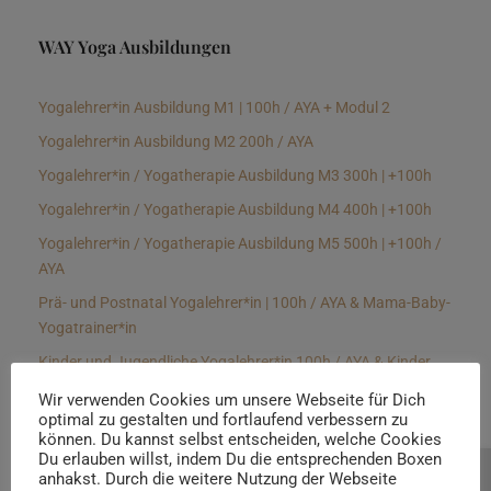
WAY Yoga Ausbildungen
Yogalehrer*in Ausbildung M1 | 100h / AYA + Modul 2
Yogalehrer*in Ausbildung M2 200h / AYA
Yogalehrer*in / Yogatherapie Ausbildung M3 300h | +100h
Yogalehrer*in / Yogatherapie Ausbildung M4 400h | +100h
Yogalehrer*in / Yogatherapie Ausbildung M5 500h | +100h /
AYA
Prä- und Postnatal Yogalehrer*in | 100h / AYA & Mama-Baby-
Yogatrainer*in
Kinder und Jugendliche Yogalehrer*in 100h / AYA & Kinder
Yogatherapeut*in / Kinderentspannungstrainer*in
Wir verwenden Cookies um unsere Webseite für Dich
optimal zu gestalten und fortlaufend verbessern zu
Yin Yogalehrer*in | 100 h & Faszientrainer*in
können. Du kannst selbst entscheiden, welche Cookies
Hormon Yogalehrer*in / Yogatherapeut*in &
Du erlauben willst, indem Du die entsprechenden Boxen
anhakst. Durch die weitere Nutzung der Webseite
Beratung buchen
Stressmanagementtrainer*in | 70h