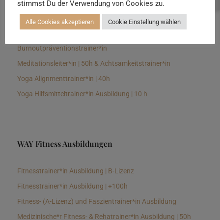
stimmst Du der Verwendung von Cookies zu.
Senioren Yogalehrer*in und Therapeut*in 100h &
Longevitytrainer*in
Alle Cookies akzeptieren
Cookie Einstellung wählen
Business Yogalehrer*in | 100h &
Burnoutpräventionstrainer*in
Meditationsleiter*in | 50h & Achtsamkeitstrainer*in
Yoga Alignmenttrainer*in | 40h
Yoga Hilfsmitteltrainer*in Ausbildung | 10 h
WAY Fitness Ausbildungen
Fitnesstrainer*in Ausbildung | B-Lizenz
Fitnesstrainer*in Ausbildung | +100h
Fitness- (A-Lizenz) und Faszientrainer*in Ausbildung
Medizinische*r Fitness- & Rehatrainer*in Ausbildung | 50h