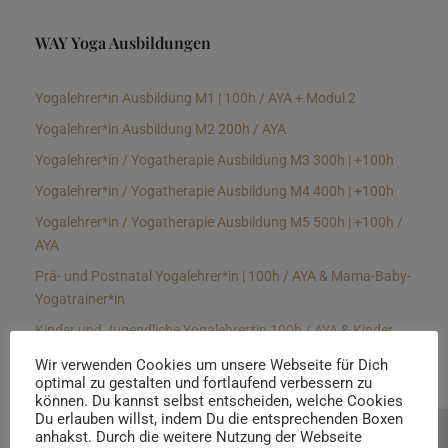
WAY Yoga Ausbildungen
Yogalehrer*in Ausbildung M1 | 100h / AYA + Modul 2
Yogalehrer*in Ausbildung M2 200h / AYA
Yogalehrer*in / Yogatherapie Ausbildung M3 300h | +100h
Yogalehrer*in / Yogatherapie Ausbildung M4 400h | +100h
Yogalehrer*in / Yogatherapie Ausbildung M5 500h | +100h /
AYA
Prä- und Postnatal Yogalehrer*in | 100h / AYA & Mama-Baby-
Yogatrainer*in
Kinder und Jugendliche Yogalehrer*in 100h / AYA & Kinder
Yogatherapeut*in / Kinderentspannungstrainer*in
Wir verwenden Cookies um unsere Webseite für Dich
optimal zu gestalten und fortlaufend verbessern zu
Yin Yogalehrer*in | 100 h & Faszientrainer*in
können. Du kannst selbst entscheiden, welche Cookies
Hormon Yogalehrer*in / Yogatherapeut*in &
Du erlauben willst, indem Du die entsprechenden Boxen
anhakst. Durch die weitere Nutzung der Webseite
Beratung buchen
Stressmanagementtrainer*in | 70h