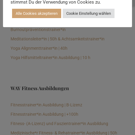
stimmst Du der Verwendung von Cookies zu.
Senioren Yogalehrer*in und Therapeut*in 100h &
Longevitytrainer*in
Alle Cookies akzeptieren
Cookie Einstellung wählen
Business Yogalehrer*in | 100h &
Burnoutpräventionstrainer*in
Meditationsleiter*in | 50h & Achtsamkeitstrainer*in
Yoga Alignmenttrainer*in | 40h
Yoga Hilfsmitteltrainer*in Ausbildung | 10 h
WAY Fitness Ausbildungen
Fitnesstrainer*in Ausbildung | B-Lizenz
Fitnesstrainer*in Ausbildung | +100h
Fitness- (A-Lizenz) und Faszientrainer*in Ausbildung
Medizinische*r Fitness- & Rehatrainer*in Ausbildung | 50h