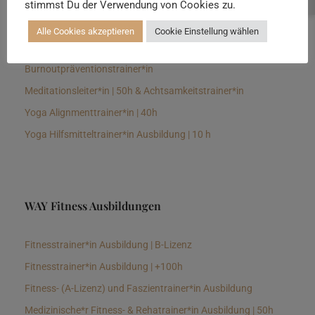
stimmst Du der Verwendung von Cookies zu.
Senioren Yogalehrer*in und Therapeut*in 100h &
Longevitytrainer*in
Alle Cookies akzeptieren
Cookie Einstellung wählen
Business Yogalehrer*in | 100h &
Burnoutpräventionstrainer*in
Meditationsleiter*in | 50h & Achtsamkeitstrainer*in
Yoga Alignmenttrainer*in | 40h
Yoga Hilfsmitteltrainer*in Ausbildung | 10 h
WAY Fitness Ausbildungen
Fitnesstrainer*in Ausbildung | B-Lizenz
Fitnesstrainer*in Ausbildung | +100h
Fitness- (A-Lizenz) und Faszientrainer*in Ausbildung
Medizinische*r Fitness- & Rehatrainer*in Ausbildung | 50h