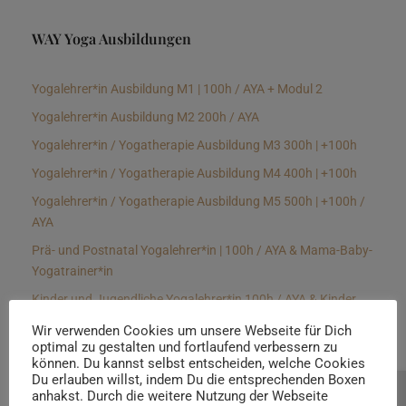
WAY Yoga Ausbildungen
Yogalehrer*in Ausbildung M1 | 100h / AYA + Modul 2
Yogalehrer*in Ausbildung M2 200h / AYA
Yogalehrer*in / Yogatherapie Ausbildung M3 300h | +100h
Yogalehrer*in / Yogatherapie Ausbildung M4 400h | +100h
Yogalehrer*in / Yogatherapie Ausbildung M5 500h | +100h /
AYA
Prä- und Postnatal Yogalehrer*in | 100h / AYA & Mama-Baby-
Yogatrainer*in
Kinder und Jugendliche Yogalehrer*in 100h / AYA & Kinder
Yogatherapeut*in / Kinderentspannungstrainer*in
Wir verwenden Cookies um unsere Webseite für Dich
optimal zu gestalten und fortlaufend verbessern zu
Yin Yogalehrer*in | 100 h & Faszientrainer*in
können. Du kannst selbst entscheiden, welche Cookies
Hormon Yogalehrer*in / Yogatherapeut*in &
Du erlauben willst, indem Du die entsprechenden Boxen
anhakst. Durch die weitere Nutzung der Webseite
Beratung buchen
Stressmanagementtrainer*in | 70h