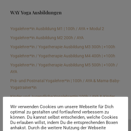
WAY Yoga Ausbildungen
Yogalehrer*in Ausbildung M1 | 100h / AYA + Modul 2
Yogalehrer*in Ausbildung M2 200h / AYA
Yogalehrer*in / Yogatherapie Ausbildung M3 300h | +100h
Yogalehrer*in / Yogatherapie Ausbildung M4 400h | +100h
Yogalehrer*in / Yogatherapie Ausbildung M5 500h | +100h /
AYA
Prä- und Postnatal Yogalehrer*in | 100h / AYA & Mama-Baby-
Yogatrainer*in
Kinder und Jugendliche Yogalehrer*in 100h / AYA & Kinder
Yogatherapeut*in / Kinderentspannungstrainer*in
Wir verwenden Cookies um unsere Webseite für Dich
optimal zu gestalten und fortlaufend verbessern zu
Yin Yogalehrer*in | 100 h & Faszientrainer*in
können. Du kannst selbst entscheiden, welche Cookies
Hormon Yogalehrer*in / Yogatherapeut*in &
Du erlauben willst, indem Du die entsprechenden Boxen
anhakst. Durch die weitere Nutzung der Webseite
Beratung buchen
Stressmanagementtrainer*in | 70h