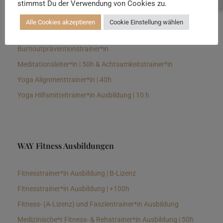
stimmst Du der Verwendung von Cookies zu.
Senioren Yogalehrer*in und Therapeut*in 100h &
Longevitytrainer*in
Alle Cookies akzeptieren
Cookie Einstellung wählen
Business Yogalehrer*in | 100h &
Burnoutpräventionstrainer*in
Meditationsleiter*in | 50h & Achtsamkeitstrainer*in
Yoga Alignmenttrainer*in | 40h
Yoga Hilfsmitteltrainer*in Ausbildung | 10 h
WAY Fitness Ausbildungen
Fitnesstrainer*in Ausbildung | B-Lizenz
Fitnesstrainer*in Ausbildung | +100h
Fitness- (A-Lizenz) und Faszientrainer*in Ausbildung
Medizinische*r Fitness- & Rehatrainer*in Ausbildung | 50h