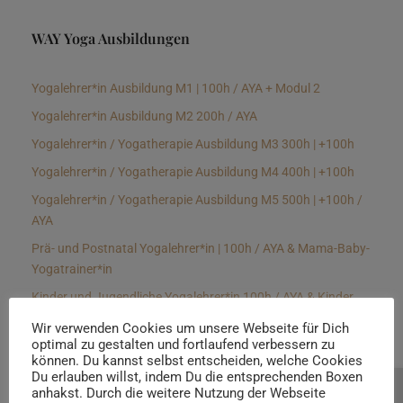
WAY Yoga Ausbildungen
Yogalehrer*in Ausbildung M1 | 100h / AYA + Modul 2
Yogalehrer*in Ausbildung M2 200h / AYA
Yogalehrer*in / Yogatherapie Ausbildung M3 300h | +100h
Yogalehrer*in / Yogatherapie Ausbildung M4 400h | +100h
Yogalehrer*in / Yogatherapie Ausbildung M5 500h | +100h /
AYA
Prä- und Postnatal Yogalehrer*in | 100h / AYA & Mama-Baby-
Yogatrainer*in
Kinder und Jugendliche Yogalehrer*in 100h / AYA & Kinder
Yogatherapeut*in / Kinderentspannungstrainer*in
Wir verwenden Cookies um unsere Webseite für Dich
optimal zu gestalten und fortlaufend verbessern zu
Yin Yogalehrer*in | 100 h & Faszientrainer*in
können. Du kannst selbst entscheiden, welche Cookies
Hormon Yogalehrer*in / Yogatherapeut*in &
Du erlauben willst, indem Du die entsprechenden Boxen
anhakst. Durch die weitere Nutzung der Webseite
Beratung buchen
Stressmanagementtrainer*in | 70h