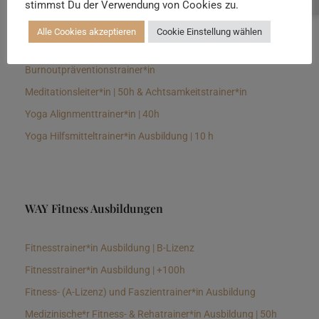
stimmst Du der Verwendung von Cookies zu.
Senioren Yogalehrer*in und Therapeut*in 100h &
Longevitytrainer*in
Alle Cookies akzeptieren
Cookie Einstellung wählen
Business Yogalehrer*in | 100h &
Burnoutpräventionstrainer*in
Meditationsleiter*in | 50h & Achtsamkeitstrainer*in
Yoga Alignmenttrainer*in | 40h
Yoga Hilfsmitteltrainer*in Ausbildung | 10 h
WAY Fitness Ausbildungen
Fitnesstrainer*in Ausbildung | B-Lizenz
Fitnesstrainer*in Ausbildung | +100h
Fitness- (A-Lizenz) und Faszientrainer*in Ausbildung
Medizinische*r Fitness- & Rehatrainer*in Ausbildung | 50h