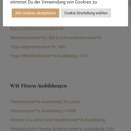
stimmst Du der Verwendung von Cookies zu.
Senioren Yogalehrer*in und Therapeut*in 100h &
Longevitytrainer*in
Alle Cookies akzeptieren
Cookie Einstellung wählen
Business Yogalehrer*in | 100h &
Burnoutpräventionstrainer*in
Meditationsleiter*in | 50h & Achtsamkeitstrainer*in
Yoga Alignmenttrainer*in | 40h
Yoga Hilfsmitteltrainer*in Ausbildung | 10 h
WAY Fitness Ausbildungen
Fitnesstrainer*in Ausbildung | B-Lizenz
Fitnesstrainer*in Ausbildung | +100h
Fitness- (A-Lizenz) und Faszientrainer*in Ausbildung
Medizinische*r Fitness- & Rehatrainer*in Ausbildung | 50h