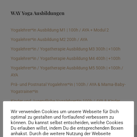
WAY Yoga Ausbildungen
Yogalehrer*in Ausbildung M1 | 100h / AYA + Modul 2
Yogalehrer*in Ausbildung M2 200h / AYA
Yogalehrer*in / Yogatherapie Ausbildung M3 300h | +100h
Yogalehrer*in / Yogatherapie Ausbildung M4 400h | +100h
Yogalehrer*in / Yogatherapie Ausbildung M5 500h | +100h /
AYA
Prä- und Postnatal Yogalehrer*in | 100h / AYA & Mama-Baby-
Yogatrainer*in
Kinder und Jugendliche Yogalehrer*in 100h / AYA & Kinder
Yogatherapeut*in / Kinderentspannungstrainer*in
Wir verwenden Cookies um unsere Webseite für Dich
optimal zu gestalten und fortlaufend verbessern zu
Yin Yogalehrer*in | 100 h & Faszientrainer*in
können. Du kannst selbst entscheiden, welche Cookies
Hormon Yogalehrer*in / Yogatherapeut*in &
Du erlauben willst, indem Du die entsprechenden Boxen
anhakst. Durch die weitere Nutzung der Webseite
Beratung buchen
Stressmanagementtrainer*in | 70h