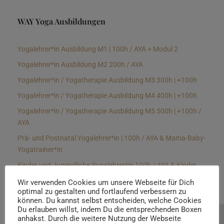
WAY Yoga Ausbildungen
Yogalehrer*in Ausbildung M1 | 100h / AYA + Modul 2
Yogalehrer*in Ausbildung M2 200h / AYA
Yogalehrer*in / Yogatherapie Ausbildung M3 300h | +100h
Yogalehrer*in / Yogatherapie Ausbildung M4 400h | +100h
Yogalehrer*in / Yogatherapie Ausbildung M5 500h | +100h /
AYA
Prä- und Postnatal Yogalehrer*in | 100h / AYA & Mama-Baby-
Yogatrainer*in
Kinder und Jugendliche Yogalehrer*in 100h / AYA & Kinder
Yogatherapeut*in / Kinderentspannungstrainer*in
Wir verwenden Cookies um unsere Webseite für Dich
optimal zu gestalten und fortlaufend verbessern zu
Yin Yogalehrer*in | 100 h & Faszientrainer*in
können. Du kannst selbst entscheiden, welche Cookies
Hormon Yogalehrer*in / Yogatherapeut*in &
Du erlauben willst, indem Du die entsprechenden Boxen
anhakst. Durch die weitere Nutzung der Webseite
Beratung buchen
Stressmanagementtrainer*in | 70h