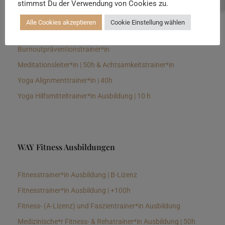
stimmst Du der Verwendung von Cookies zu.
Senioren Yogalehrer*in und Therapeut*in 100h &
Longevitytrainer*in
Alle Cookies akzeptieren
Cookie Einstellung wählen
Business Yogalehrer*in | 100h &
Burnoutpräventionstrainer*in
Meditationsleiter*in | 50h & Achtsamkeitstrainer*in
Yoga Alignmenttrainer*in | 40h
Yoga Hilfsmitteltrainer*in Ausbildung | 10 h
WAY Fitness Ausbildungen
Fitnesstrainer*in Ausbildung | B-Lizenz
Fitnesstrainer*in Ausbildung | +100h
Fitness- (A-Lizenz) und Faszientrainer*in Ausbildung
Medizinische*r Fitness- & Rehatrainer*in Ausbildung | 50h