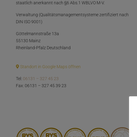
staatlich anerkannt nach §6 Abs.1 WBLVO M-V.
Verwaltung (Qualitätsmanagementsysteme zertifiziert nach
DIN ISO 9001)
Göttelmannstraße 13a
55130 Mainz
Rheinland-Pfalz Deutschland
Standort in Google Maps öffnen
Tel:
06131 – 327 45 23
Fax: 06131 – 327 45 39 23