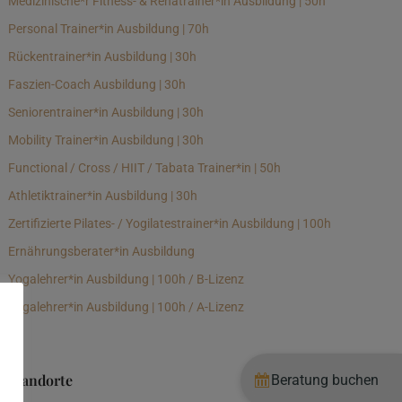
Medizinische*r Fitness- & Rehatrainer*in Ausbildung | 50h
Personal Trainer*in Ausbildung | 70h
Rückentrainer*in Ausbildung | 30h
Faszien-Coach Ausbildung | 30h
Seniorentrainer*in Ausbildung | 30h
Mobility Trainer*in Ausbildung | 30h
Functional / Cross / HIIT / Tabata Trainer*in | 50h
Athletiktrainer*in Ausbildung | 30h
Zertifizierte Pilates- / Yogilatestrainer*in Ausbildung | 100h
Ernährungsberater*in Ausbildung
Yogalehrer*in Ausbildung | 100h / B-Lizenz
Yogalehrer*in Ausbildung | 100h / A-Lizenz
Standorte
Beratung buchen