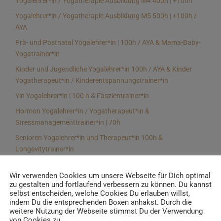
Yogalehrer*in / Yogatherapie Ausbildung M4 400h | +100h
Yogalehrer*in / Yogatherapie Ausbildung M5 500h | +100h /
AYA
Prä- und Postnatal Yogalehrer*in | 100h / AYA & Mama-Baby-
Yogatrainer*in
Kinder und Jugendliche Yogalehrer*in 100h / AYA & Kinder
Yogatherapeut*in / Kinderentspannungstrainer*in
Yin Yogalehrer*in | 100 h & Faszientrainer*in
Hormon Yogalehrer*in / Yogatherapeut*in &
Stressmanagementtrainer*in | 70h
Senioren Yogalehrer*in und Therapeut*in 100h &
Longevitytrainer*in
Business Yogalehrer*in | 100h & Burnoutpräventionstrainer*in
Wir verwenden Cookies um unsere Webseite für Dich optimal
Meditationsleiter*in | 50h & Achtsamkeitstrainer*in
zu gestalten und fortlaufend verbessern zu können. Du kannst
selbst entscheiden, welche Cookies Du erlauben willst,
Yoga Alignmenttrainer*in | 40h
indem Du die entsprechenden Boxen anhakst. Durch die
Yoga Hilfsmitteltrainer*in Ausbildung | 10 h
weitere Nutzung der Webseite stimmst Du der Verwendung
von Cookies zu.