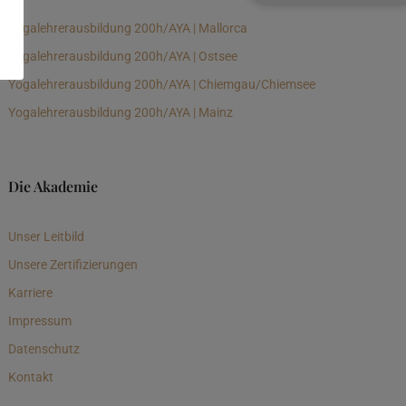
Yogalehrerausbildung 200h/AYA | Mallorca
Yogalehrerausbildung 200h/AYA | Ostsee
Yogalehrerausbildung 200h/AYA | Chiemgau/Chiemsee
Yogalehrerausbildung 200h/AYA | Mainz
Die Akademie
Unser Leitbild
Unsere Zertifizierungen
Karriere
Impressum
Datenschutz
Kontakt