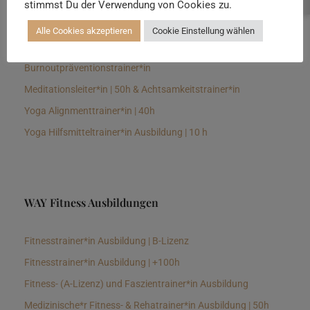
stimmst Du der Verwendung von Cookies zu.
Senioren Yogalehrer*in und Therapeut*in 100h &
Longevitytrainer*in
Alle Cookies akzeptieren
Cookie Einstellung wählen
Business Yogalehrer*in | 100h &
Burnoutpräventionstrainer*in
Meditationsleiter*in | 50h & Achtsamkeitstrainer*in
Yoga Alignmenttrainer*in | 40h
Yoga Hilfsmitteltrainer*in Ausbildung | 10 h
WAY Fitness Ausbildungen
Fitnesstrainer*in Ausbildung | B-Lizenz
Fitnesstrainer*in Ausbildung | +100h
Fitness- (A-Lizenz) und Faszientrainer*in Ausbildung
Medizinische*r Fitness- & Rehatrainer*in Ausbildung | 50h