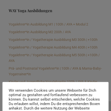
WAY Yoga Ausbildungen
Yogalehrer*in Ausbildung M1 | 100h / AYA + Modul 2
Yogalehrer*in Ausbildung M2 200h / AYA
Yogalehrer*in / Yogatherapie Ausbildung M3 300h | +100h
Yogalehrer*in / Yogatherapie Ausbildung M4 400h | +100h
Yogalehrer*in / Yogatherapie Ausbildung M5 500h | +100h /
AYA
Prä- und Postnatal Yogalehrer*in | 100h / AYA & Mama-Baby-
Yogatrainer*in
Kinder und Jugendliche Yogalehrer*in 100h / AYA & Kinder
Yogatherapeut*in / Kinderentspannungstrainer*in
Wir verwenden Cookies um unsere Webseite für Dich
optimal zu gestalten und fortlaufend verbessern zu
Yin Yogalehrer*in | 100 h & Faszientrainer*in
können. Du kannst selbst entscheiden, welche Cookies
Hormon Yogalehrer*in / Yogatherapeut*in &
Du erlauben willst, indem Du die entsprechenden Boxen
anhakst. Durch die weitere Nutzung der Webseite
Beratung buchen
Stressmanagementtrainer*in | 70h