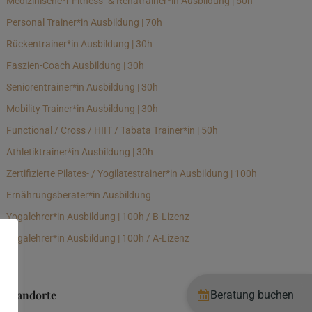
Medizinische*r Fitness- & Rehatrainer*in Ausbildung | 50h
Personal Trainer*in Ausbildung | 70h
Rückentrainer*in Ausbildung | 30h
Faszien-Coach Ausbildung | 30h
Seniorentrainer*in Ausbildung | 30h
Mobility Trainer*in Ausbildung | 30h
Functional / Cross / HIIT / Tabata Trainer*in | 50h
Athletiktrainer*in Ausbildung | 30h
Zertifizierte Pilates- / Yogilatestrainer*in Ausbildung | 100h
Ernährungsberater*in Ausbildung
Yogalehrer*in Ausbildung | 100h / B-Lizenz
Yogalehrer*in Ausbildung | 100h / A-Lizenz
Standorte
Beratung buchen