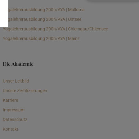
Yogalehrerausbildung 200h/AYA | Mallorca
Yogalehrerausbildung 200h/AYA | Ostsee
Yogalehrerausbildung 200h/AYA | Chiemgau/Chiemsee
Yogalehrerausbildung 200h/AYA | Mainz
Die Akademie
Unser Leitbild
Unsere Zertifizierungen
Karriere
Impressum
Datenschutz
Kontakt