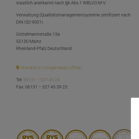
staatlich anerkannt nach §6 Abs.1 WBLVO M-V.
Verwaltung (Qualitätsmanagementsysteme zertifiziert nach
DIN ISO 9001)
Göttelmannstraße 13a
55130 Mainz
Rheinland-Pfalz Deutschland
Standort in Google Maps öffnen
Tel:
06131 – 327 45 23
Fax: 06131 – 327 45 39 23