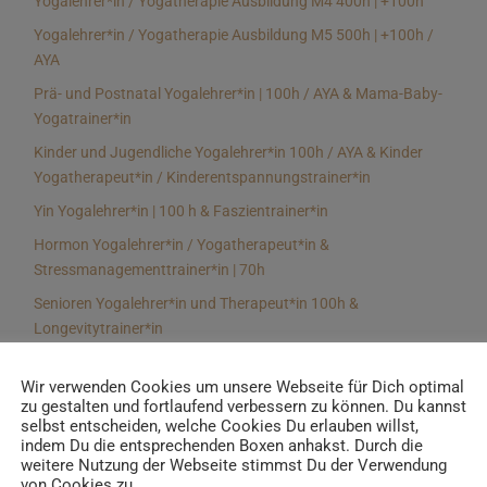
Yogalehrer*in / Yogatherapie Ausbildung M4 400h | +100h
Yogalehrer*in / Yogatherapie Ausbildung M5 500h | +100h /
AYA
Prä- und Postnatal Yogalehrer*in | 100h / AYA & Mama-Baby-
Yogatrainer*in
Kinder und Jugendliche Yogalehrer*in 100h / AYA & Kinder
Yogatherapeut*in / Kinderentspannungstrainer*in
Yin Yogalehrer*in | 100 h & Faszientrainer*in
Hormon Yogalehrer*in / Yogatherapeut*in &
Stressmanagementtrainer*in | 70h
Senioren Yogalehrer*in und Therapeut*in 100h &
Longevitytrainer*in
Business Yogalehrer*in | 100h & Burnoutpräventionstrainer*in
Wir verwenden Cookies um unsere Webseite für Dich optimal
Meditationsleiter*in | 50h & Achtsamkeitstrainer*in
zu gestalten und fortlaufend verbessern zu können. Du kannst
selbst entscheiden, welche Cookies Du erlauben willst,
Yoga Alignmenttrainer*in | 40h
indem Du die entsprechenden Boxen anhakst. Durch die
Yoga Hilfsmitteltrainer*in Ausbildung | 10 h
weitere Nutzung der Webseite stimmst Du der Verwendung
von Cookies zu.