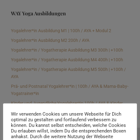
WAY Yoga Ausbildungen
Yogalehrer*in Ausbildung M1 | 100h / AYA + Modul 2
Yogalehrer*in Ausbildung M2 200h / AYA
Yogalehrer*in / Yogatherapie Ausbildung M3 300h | +100h
Yogalehrer*in / Yogatherapie Ausbildung M4 400h | +100h
Yogalehrer*in / Yogatherapie Ausbildung M5 500h | +100h /
AYA
Prä- und Postnatal Yogalehrer*in | 100h / AYA & Mama-Baby-
Yogatrainer*in
Kinder und Jugendliche Yogalehrer*in 100h / AYA & Kinder
Yogatherapeut*in / Kinderentspannungstrainer*in
Wir verwenden Cookies um unsere Webseite für Dich
optimal zu gestalten und fortlaufend verbessern zu
Yin Yogalehrer*in | 100 h & Faszientrainer*in
können. Du kannst selbst entscheiden, welche Cookies
Hormon Yogalehrer*in / Yogatherapeut*in &
Du erlauben willst, indem Du die entsprechenden Boxen
anhakst. Durch die weitere Nutzung der Webseite
Beratung buchen
Stressmanagementtrainer*in | 70h