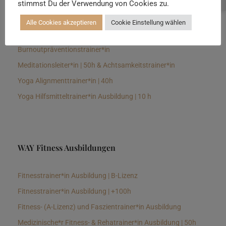
stimmst Du der Verwendung von Cookies zu.
Senioren Yogalehrer*in und Therapeut*in 100h &
Longevitytrainer*in
Alle Cookies akzeptieren
Cookie Einstellung wählen
Business Yogalehrer*in | 100h &
Burnoutpräventionstrainer*in
Meditationsleiter*in | 50h & Achtsamkeitstrainer*in
Yoga Alignmenttrainer*in | 40h
Yoga Hilfsmitteltrainer*in Ausbildung | 10 h
WAY Fitness Ausbildungen
Fitnesstrainer*in Ausbildung | B-Lizenz
Fitnesstrainer*in Ausbildung | +100h
Fitness- (A-Lizenz) und Faszientrainer*in Ausbildung
Medizinische*r Fitness- & Rehatrainer*in Ausbildung | 50h