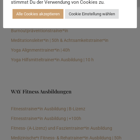
stimmst Du der Verwendung von Cookies zu.
Senioren Yogalehrer*in und Therapeut*in 100h &
Longevitytrainer*in
Alle Cookies akzeptieren
Cookie Einstellung wählen
Business Yogalehrer*in | 100h &
Burnoutpräventionstrainer*in
Meditationsleiter*in | 50h & Achtsamkeitstrainer*in
Yoga Alignmenttrainer*in | 40h
Yoga Hilfsmitteltrainer*in Ausbildung | 10 h
WAY Fitness Ausbildungen
Fitnesstrainer*in Ausbildung | B-Lizenz
Fitnesstrainer*in Ausbildung | +100h
Fitness- (A-Lizenz) und Faszientrainer*in Ausbildung
Medizinische*r Fitness- & Rehatrainer*in Ausbildung | 50h