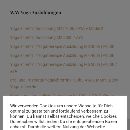
WAY Yoga Ausbildungen
Yogalehrer*in Ausbildung M1 | 100h / AYA + Modul 2
Yogalehrer*in Ausbildung M2 200h / AYA
Yogalehrer*in / Yogatherapie Ausbildung M3 300h | +100h
Yogalehrer*in / Yogatherapie Ausbildung M4 400h | +100h
Yogalehrer*in / Yogatherapie Ausbildung M5 500h | +100h /
AYA
Prä- und Postnatal Yogalehrer*in | 100h / AYA & Mama-Baby-
Yogatrainer*in
Kinder und Jugendliche Yogalehrer*in 100h / AYA & Kinder
Yogatherapeut*in / Kinderentspannungstrainer*in
Wir verwenden Cookies um unsere Webseite für Dich
optimal zu gestalten und fortlaufend verbessern zu
Yin Yogalehrer*in | 100 h & Faszientrainer*in
können. Du kannst selbst entscheiden, welche Cookies
Hormon Yogalehrer*in / Yogatherapeut*in &
Du erlauben willst, indem Du die entsprechenden Boxen
anhakst. Durch die weitere Nutzung der Webseite
Beratung buchen
Stressmanagementtrainer*in | 70h