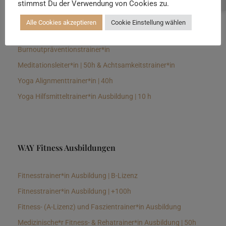
stimmst Du der Verwendung von Cookies zu.
Senioren Yogalehrer*in und Therapeut*in 100h &
Longevitytrainer*in
Alle Cookies akzeptieren
Cookie Einstellung wählen
Business Yogalehrer*in | 100h &
Burnoutpräventionstrainer*in
Meditationsleiter*in | 50h & Achtsamkeitstrainer*in
Yoga Alignmenttrainer*in | 40h
Yoga Hilfsmitteltrainer*in Ausbildung | 10 h
WAY Fitness Ausbildungen
Fitnesstrainer*in Ausbildung | B-Lizenz
Fitnesstrainer*in Ausbildung | +100h
Fitness- (A-Lizenz) und Faszientrainer*in Ausbildung
Medizinische*r Fitness- & Rehatrainer*in Ausbildung | 50h