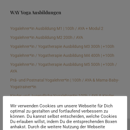
WAY Yoga Ausbildungen
Yogalehrer*in Ausbildung M1 | 100h / AYA + Modul 2
Yogalehrer*in Ausbildung M2 200h / AYA
Yogalehrer*in / Yogatherapie Ausbildung M3 300h | +100h
Yogalehrer*in / Yogatherapie Ausbildung M4 400h | +100h
Yogalehrer*in / Yogatherapie Ausbildung M5 500h | +100h /
AYA
Prä- und Postnatal Yogalehrer*in | 100h / AYA & Mama-Baby-
Yogatrainer*in
Kinder und Jugendliche Yogalehrer*in 100h / AYA & Kinder
Yogatherapeut*in / Kinderentspannungstrainer*in
Wir verwenden Cookies um unsere Webseite für Dich
optimal zu gestalten und fortlaufend verbessern zu
Yin Yogalehrer*in | 100 h & Faszientrainer*in
können. Du kannst selbst entscheiden, welche Cookies
Hormon Yogalehrer*in / Yogatherapeut*in &
Du erlauben willst, indem Du die entsprechenden Boxen
anhakst. Durch die weitere Nutzung der Webseite
Beratung buchen
Stressmanagementtrainer*in | 70h