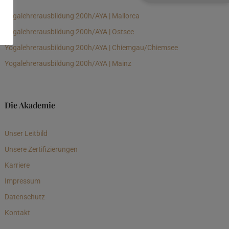
Yogalehrerausbildung 200h/AYA | Mallorca
Yogalehrerausbildung 200h/AYA | Ostsee
Yogalehrerausbildung 200h/AYA | Chiemgau/Chiemsee
Yogalehrerausbildung 200h/AYA | Mainz
Die Akademie
Unser Leitbild
Unsere Zertifizierungen
Karriere
Impressum
Datenschutz
Kontakt