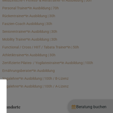
Medizinische*r Fitness- & Rehatrainer*in Ausbildung | 50h
Personal Trainer*in Ausbildung | 70h
Rückentrainer*in Ausbildung | 30h
Faszien-Coach Ausbildung | 30h
Seniorentrainer*in Ausbildung | 30h
Mobility Trainer*in Ausbildung | 30h
Functional / Cross / HIIT / Tabata Trainer*in | 50h
Athletiktrainer*in Ausbildung | 30h
Zertifizierte Pilates- / Yogilatestrainer*in Ausbildung | 100h
Ernährungsberater*in Ausbildung
Yogalehrer*in Ausbildung | 100h / B-Lizenz
Yogalehrer*in Ausbildung | 100h / A-Lizenz
Standorte
Beratung buchen