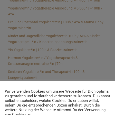
Yogalehrer*in / Yogatherapie Ausbildung M4 400h | +100h
Yogalehrer*in / Yogatherapie Ausbildung M5 500h | +100h /
AYA
Prä- und Postnatal Yogalehrer*in | 100h / AYA & Mama-Baby-
Yogatrainer*in
Kinder und Jugendliche Yogalehrer*in 100h / AYA & Kinder
Yogatherapeut*in / Kinderentspannungstrainer*in
Yin Yogalehrer*in | 100 h & Faszientrainer*in
Hormon Yogalehrer*in / Yogatherapeut*in &
Stressmanagementtrainer*in | 70h
Senioren Yogalehrer*in und Therapeut*in 100h &
Longevitytrainer*in
Business Yogalehrer*in | 100h & Burnoutpräventionstrainer*in
Wir verwenden Cookies um unsere Webseite für Dich optimal
Meditationsleiter*in | 50h & Achtsamkeitstrainer*in
zu gestalten und fortlaufend verbessern zu können. Du kannst
selbst entscheiden, welche Cookies Du erlauben willst,
Yoga Alignmenttrainer*in | 40h
indem Du die entsprechenden Boxen anhakst. Durch die
Yoga Hilfsmitteltrainer*in Ausbildung | 10 h
weitere Nutzung der Webseite stimmst Du der Verwendung
von Cookies zu.