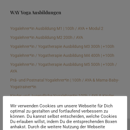
WAY Yoga Ausbildungen
Yogalehrer*in Ausbildung M1 | 100h / AYA + Modul 2
Yogalehrer*in Ausbildung M2 200h / AYA
Yogalehrer*in / Yogatherapie Ausbildung M3 300h | +100h
Yogalehrer*in / Yogatherapie Ausbildung M4 400h | +100h
Yogalehrer*in / Yogatherapie Ausbildung M5 500h | +100h /
AYA
Prä- und Postnatal Yogalehrer*in | 100h / AYA & Mama-Baby-
Yogatrainer*in
Kinder und Jugendliche Yogalehrer*in 100h / AYA & Kinder
Yogatherapeut*in / Kinderentspannungstrainer*in
Wir verwenden Cookies um unsere Webseite für Dich
optimal zu gestalten und fortlaufend verbessern zu
Yin Yogalehrer*in | 100 h & Faszientrainer*in
können. Du kannst selbst entscheiden, welche Cookies
Hormon Yogalehrer*in / Yogatherapeut*in &
Du erlauben willst, indem Du die entsprechenden Boxen
anhakst. Durch die weitere Nutzung der Webseite
Beratung buchen
Stressmanagementtrainer*in | 70h