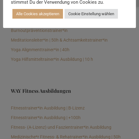
stimmst Du der Verwendung von Cookies zu.
Senioren Yogalehrer*in und Therapeut*in 100h &
Longevitytrainer*in
Alle Cookies akzeptieren
Cookie Einstellung wählen
Business Yogalehrer*in | 100h &
Burnoutpräventionstrainer*in
Meditationsleiter*in | 50h & Achtsamkeitstrainer*in
Yoga Alignmenttrainer*in | 40h
Yoga Hilfsmitteltrainer*in Ausbildung | 10 h
WAY Fitness Ausbildungen
Fitnesstrainer*in Ausbildung | B-Lizenz
Fitnesstrainer*in Ausbildung | +100h
Fitness- (A-Lizenz) und Faszientrainer*in Ausbildung
Medizinische*r Fitness- & Rehatrainer*in Ausbildung | 50h