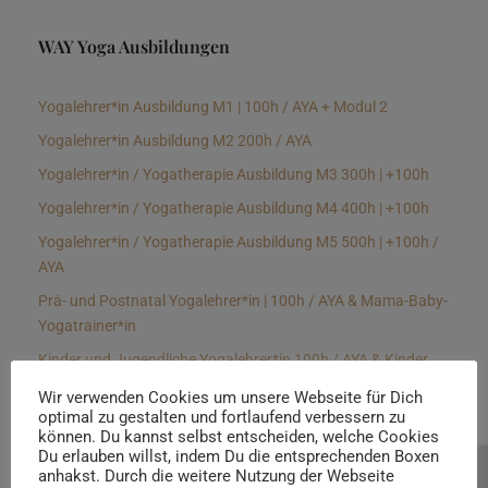
WAY Yoga Ausbildungen
Yogalehrer*in Ausbildung M1 | 100h / AYA + Modul 2
Yogalehrer*in Ausbildung M2 200h / AYA
Yogalehrer*in / Yogatherapie Ausbildung M3 300h | +100h
Yogalehrer*in / Yogatherapie Ausbildung M4 400h | +100h
Yogalehrer*in / Yogatherapie Ausbildung M5 500h | +100h /
AYA
Prä- und Postnatal Yogalehrer*in | 100h / AYA & Mama-Baby-
Yogatrainer*in
Kinder und Jugendliche Yogalehrer*in 100h / AYA & Kinder
Yogatherapeut*in / Kinderentspannungstrainer*in
Wir verwenden Cookies um unsere Webseite für Dich
optimal zu gestalten und fortlaufend verbessern zu
Yin Yogalehrer*in | 100 h & Faszientrainer*in
können. Du kannst selbst entscheiden, welche Cookies
Hormon Yogalehrer*in / Yogatherapeut*in &
Du erlauben willst, indem Du die entsprechenden Boxen
anhakst. Durch die weitere Nutzung der Webseite
Beratung buchen
Stressmanagementtrainer*in | 70h