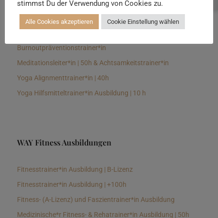
stimmst Du der Verwendung von Cookies zu.
Senioren Yogalehrer*in und Therapeut*in 100h &
Longevitytrainer*in
Alle Cookies akzeptieren
Cookie Einstellung wählen
Business Yogalehrer*in | 100h &
Burnoutpräventionstrainer*in
Meditationsleiter*in | 50h & Achtsamkeitstrainer*in
Yoga Alignmenttrainer*in | 40h
Yoga Hilfsmitteltrainer*in Ausbildung | 10 h
WAY Fitness Ausbildungen
Fitnesstrainer*in Ausbildung | B-Lizenz
Fitnesstrainer*in Ausbildung | +100h
Fitness- (A-Lizenz) und Faszientrainer*in Ausbildung
Medizinische*r Fitness- & Rehatrainer*in Ausbildung | 50h