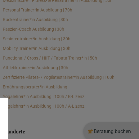
Medizinische*r Fitness- & Rehatrainer*in Ausbildung | 50h
Personal Trainer*in Ausbildung | 70h
Rückentrainer*in Ausbildung | 30h
Faszien-Coach Ausbildung | 30h
Seniorentrainer*in Ausbildung | 30h
Mobility Trainer*in Ausbildung | 30h
Functional / Cross / HIIT / Tabata Trainer*in | 50h
Athletiktrainer*in Ausbildung | 30h
Zertifizierte Pilates- / Yogilatestrainer*in Ausbildung | 100h
Ernährungsberater*in Ausbildung
Yogalehrer*in Ausbildung | 100h / B-Lizenz
Yogalehrer*in Ausbildung | 100h / A-Lizenz
Standorte
Beratung buchen