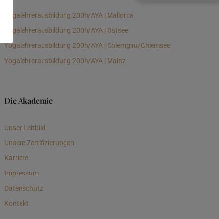
Yogalehrerausbildung 200h/AYA | Mallorca
Yogalehrerausbildung 200h/AYA | Ostsee
Yogalehrerausbildung 200h/AYA | Chiemgau/Chiemsee
Yogalehrerausbildung 200h/AYA | Mainz
Die Akademie
Unser Leitbild
Unsere Zertifizierungen
Karriere
Impressum
Datenschutz
Kontakt