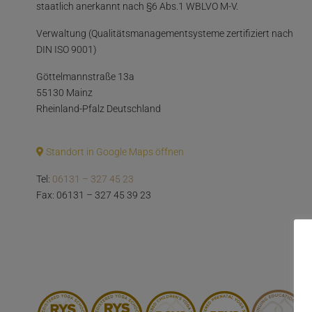
staatlich anerkannt nach §6 Abs.1 WBLVO M-V.
Verwaltung (Qualitätsmanagementsysteme zertifiziert nach
DIN ISO 9001)
Göttelmannstraße 13a
55130 Mainz
Rheinland-Pfalz Deutschland
Standort in Google Maps öffnen
Tel:
06131 – 327 45 23
Fax: 06131 – 327 45 39 23