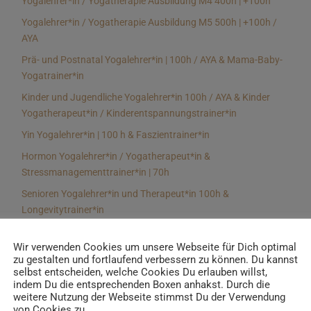
Yogalehrer*in / Yogatherapie Ausbildung M4 400h | +100h
Yogalehrer*in / Yogatherapie Ausbildung M5 500h | +100h /
AYA
Prä- und Postnatal Yogalehrer*in | 100h / AYA & Mama-Baby-
Yogatrainer*in
Kinder und Jugendliche Yogalehrer*in 100h / AYA & Kinder
Yogatherapeut*in / Kinderentspannungstrainer*in
Yin Yogalehrer*in | 100 h & Faszientrainer*in
Hormon Yogalehrer*in / Yogatherapeut*in &
Stressmanagementtrainer*in | 70h
Senioren Yogalehrer*in und Therapeut*in 100h &
Longevitytrainer*in
Business Yogalehrer*in | 100h & Burnoutpräventionstrainer*in
Wir verwenden Cookies um unsere Webseite für Dich optimal
Meditationsleiter*in | 50h & Achtsamkeitstrainer*in
zu gestalten und fortlaufend verbessern zu können. Du kannst
selbst entscheiden, welche Cookies Du erlauben willst,
Yoga Alignmenttrainer*in | 40h
indem Du die entsprechenden Boxen anhakst. Durch die
Yoga Hilfsmitteltrainer*in Ausbildung | 10 h
weitere Nutzung der Webseite stimmst Du der Verwendung
von Cookies zu.