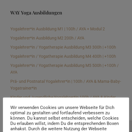
WAY Yoga Ausbildungen
Yogalehrer*in Ausbildung M1 | 100h / AYA + Modul 2
Yogalehrer*in Ausbildung M2 200h / AYA
Yogalehrer*in / Yogatherapie Ausbildung M3 300h | +100h
Yogalehrer*in / Yogatherapie Ausbildung M4 400h | +100h
Yogalehrer*in / Yogatherapie Ausbildung M5 500h | +100h /
AYA
Prä- und Postnatal Yogalehrer*in | 100h / AYA & Mama-Baby-
Yogatrainer*in
Kinder und Jugendliche Yogalehrer*in 100h / AYA & Kinder
Yogatherapeut*in / Kinderentspannungstrainer*in
Wir verwenden Cookies um unsere Webseite für Dich
optimal zu gestalten und fortlaufend verbessern zu
Yin Yogalehrer*in | 100 h & Faszientrainer*in
können. Du kannst selbst entscheiden, welche Cookies
Hormon Yogalehrer*in / Yogatherapeut*in &
Du erlauben willst, indem Du die entsprechenden Boxen
anhakst. Durch die weitere Nutzung der Webseite
Beratung buchen
Stressmanagementtrainer*in | 70h