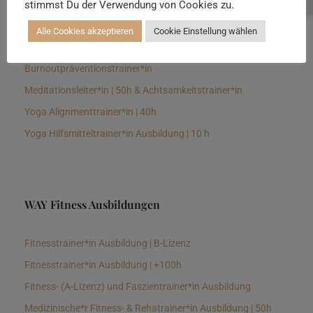
stimmst Du der Verwendung von Cookies zu.
Senioren Yogalehrer*in und Therapeut*in 100h &
Longevitytrainer*in
Alle Cookies akzeptieren
Cookie Einstellung wählen
Business Yogalehrer*in | 100h &
Burnoutpräventionstrainer*in
Meditationsleiter*in | 50h & Achtsamkeitstrainer*in
Yoga Alignmenttrainer*in | 40h
Yoga Hilfsmitteltrainer*in Ausbildung | 10 h
WAY Fitness Ausbildungen
Fitnesstrainer*in Ausbildung | B-Lizenz
Fitnesstrainer*in Ausbildung | +100h
Fitness- (A-Lizenz) und Faszientrainer*in Ausbildung
Medizinische*r Fitness- & Rehatrainer*in Ausbildung | 50h