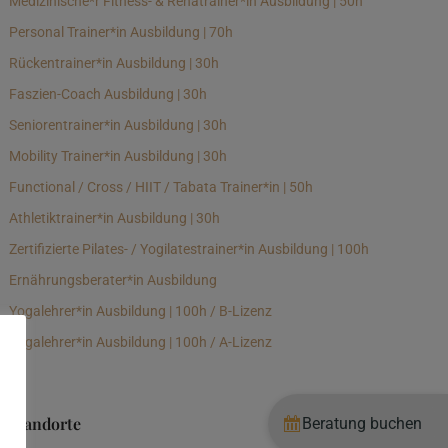
Medizinische*r Fitness- & Rehatrainer*in Ausbildung | 50h
Personal Trainer*in Ausbildung | 70h
Rückentrainer*in Ausbildung | 30h
Faszien-Coach Ausbildung | 30h
Seniorentrainer*in Ausbildung | 30h
Mobility Trainer*in Ausbildung | 30h
Functional / Cross / HIIT / Tabata Trainer*in | 50h
Athletiktrainer*in Ausbildung | 30h
Zertifizierte Pilates- / Yogilatestrainer*in Ausbildung | 100h
Ernährungsberater*in Ausbildung
Yogalehrer*in Ausbildung | 100h / B-Lizenz
Yogalehrer*in Ausbildung | 100h / A-Lizenz
Standorte
Beratung buchen