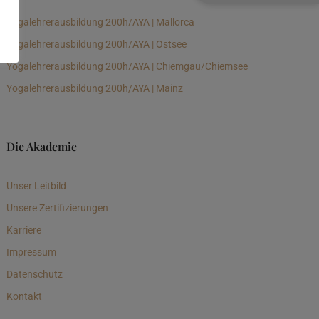
Yogalehrerausbildung 200h/AYA | Mallorca
Yogalehrerausbildung 200h/AYA | Ostsee
Yogalehrerausbildung 200h/AYA | Chiemgau/Chiemsee
Yogalehrerausbildung 200h/AYA | Mainz
Die Akademie
Unser Leitbild
Unsere Zertifizierungen
Karriere
Impressum
Datenschutz
Kontakt