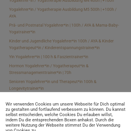
Yogalehrer*in / Yogatherapie Ausbildung M4 400h | +100h
Yogalehrer*in / Yogatherapie Ausbildung M5 500h | +100h /
AYA
Prä- und Postnatal Yogalehrer*in | 100h / AYA & Mama-Baby-
Yogatrainer*in
Kinder und Jugendliche Yogalehrer*in 100h / AYA & Kinder
Yogatherapeut*in / Kinderentspannungstrainer*in
Yin Yogalehrer*in | 100 h & Faszientrainer*in
Hormon Yogalehrer*in / Yogatherapeut*in &
Stressmanagementtrainer*in | 70h
Senioren Yogalehrer*in und Therapeut*in 100h &
Longevitytrainer*in
Business Yogalehrer*in | 100h & Burnoutpräventionstrainer*in
Wir verwenden Cookies um unsere Webseite für Dich optimal
Meditationsleiter*in | 50h & Achtsamkeitstrainer*in
zu gestalten und fortlaufend verbessern zu können. Du kannst
selbst entscheiden, welche Cookies Du erlauben willst,
Yoga Alignmenttrainer*in | 40h
indem Du die entsprechenden Boxen anhakst. Durch die
Yoga Hilfsmitteltrainer*in Ausbildung | 10 h
weitere Nutzung der Webseite stimmst Du der Verwendung
von Cookies zu.