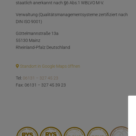
staatlich anerkannt nach §6 Abs.1 WBLVO M-V.
Verwaltung (Qualitätsmanagementsysteme zertifiziert nach
DIN ISO 9001)
Göttelmannstraße 13a
55130 Mainz
Rheinland-Pfalz Deutschland
Standort in Google Maps öffnen
Tel:
06131 – 327 45 23
Fax: 06131 – 327 45 39 23