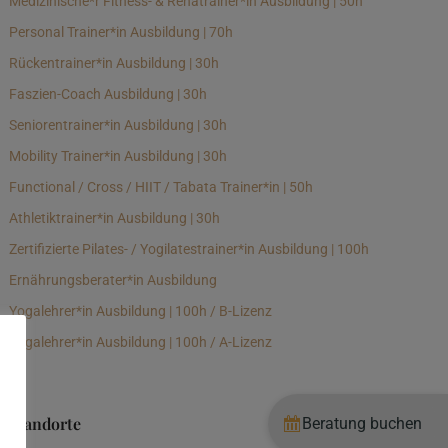
Medizinische*r Fitness- & Rehatrainer*in Ausbildung | 50h
Personal Trainer*in Ausbildung | 70h
Rückentrainer*in Ausbildung | 30h
Faszien-Coach Ausbildung | 30h
Seniorentrainer*in Ausbildung | 30h
Mobility Trainer*in Ausbildung | 30h
Functional / Cross / HIIT / Tabata Trainer*in | 50h
Athletiktrainer*in Ausbildung | 30h
Zertifizierte Pilates- / Yogilatestrainer*in Ausbildung | 100h
Ernährungsberater*in Ausbildung
Yogalehrer*in Ausbildung | 100h / B-Lizenz
Yogalehrer*in Ausbildung | 100h / A-Lizenz
Standorte
Beratung buchen