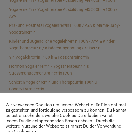
Yogalehrer*in / Yogatherapie Ausbildung M4 400h | +100h
Yogalehrer*in / Yogatherapie Ausbildung M5 500h | +100h /
AYA
Prä- und Postnatal Yogalehrer*in | 100h / AYA & Mama-Baby-
Yogatrainer*in
Kinder und Jugendliche Yogalehrer*in 100h / AYA & Kinder
Yogatherapeut*in / Kinderentspannungstrainer*in
Yin Yogalehrer*in | 100 h & Faszientrainer*in
Hormon Yogalehrer*in / Yogatherapeut*in &
Stressmanagementtrainer*in | 70h
Senioren Yogalehrer*in und Therapeut*in 100h &
Longevitytrainer*in
Business Yogalehrer*in | 100h & Burnoutpräventionstrainer*in
Wir verwenden Cookies um unsere Webseite für Dich optimal
Meditationsleiter*in | 50h & Achtsamkeitstrainer*in
zu gestalten und fortlaufend verbessern zu können. Du kannst
selbst entscheiden, welche Cookies Du erlauben willst,
Yoga Alignmenttrainer*in | 40h
indem Du die entsprechenden Boxen anhakst. Durch die
Yoga Hilfsmitteltrainer*in Ausbildung | 10 h
weitere Nutzung der Webseite stimmst Du der Verwendung
von Cookies zu.