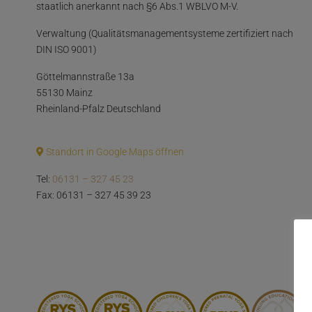
staatlich anerkannt nach §6 Abs.1 WBLVO M-V.
Verwaltung (Qualitätsmanagementsysteme zertifiziert nach
DIN ISO 9001)
Göttelmannstraße 13a
55130 Mainz
Rheinland-Pfalz Deutschland
Standort in Google Maps öffnen
Tel:
06131 – 327 45 23
Fax: 06131 – 327 45 39 23