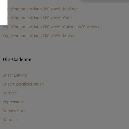
Yogalehrerausbildung 200h/AYA | Mallorca
Yogalehrerausbildung 200h/AYA | Ostsee
Yogalehrerausbildung 200h/AYA | Chiemgau/Chiemsee
Yogalehrerausbildung 200h/AYA | Mainz
Die Akademie
Unser Leitbild
Unsere Zertifizierungen
Karriere
Impressum
Datenschutz
Kontakt