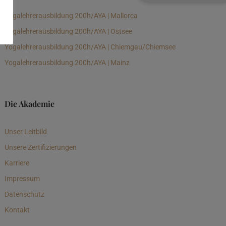
Yogalehrerausbildung 200h/AYA | Mallorca
Yogalehrerausbildung 200h/AYA | Ostsee
Yogalehrerausbildung 200h/AYA | Chiemgau/Chiemsee
Yogalehrerausbildung 200h/AYA | Mainz
Die Akademie
Unser Leitbild
Unsere Zertifizierungen
Karriere
Impressum
Datenschutz
Kontakt