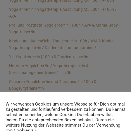
Yogalehrer*in / Yogatherapie Ausbildung M4 400h | +100h
Yogalehrer*in / Yogatherapie Ausbildung M5 500h | +100h /
AYA
Prä- und Postnatal Yogalehrer*in | 100h / AYA & Mama-Baby-
Yogatrainer*in
Kinder und Jugendliche Yogalehrer*in 100h / AYA & Kinder
Yogatherapeut*in / Kinderentspannungstrainer*in
Yin Yogalehrer*in | 100 h & Faszientrainer*in
Hormon Yogalehrer*in / Yogatherapeut*in &
Stressmanagementtrainer*in | 70h
Senioren Yogalehrer*in und Therapeut*in 100h &
Longevitytrainer*in
Business Yogalehrer*in | 100h & Burnoutpräventionstrainer*in
Wir verwenden Cookies um unsere Webseite für Dich optimal
Meditationsleiter*in | 50h & Achtsamkeitstrainer*in
zu gestalten und fortlaufend verbessern zu können. Du kannst
selbst entscheiden, welche Cookies Du erlauben willst,
Yoga Alignmenttrainer*in | 40h
indem Du die entsprechenden Boxen anhakst. Durch die
Yoga Hilfsmitteltrainer*in Ausbildung | 10 h
weitere Nutzung der Webseite stimmst Du der Verwendung
von Cookies zu.