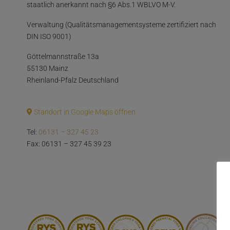
staatlich anerkannt nach §6 Abs.1 WBLVO M-V.
Verwaltung (Qualitätsmanagementsysteme zertifiziert nach
DIN ISO 9001)
Göttelmannstraße 13a
55130 Mainz
Rheinland-Pfalz Deutschland
Standort in Google Maps öffnen
Tel:
06131 – 327 45 23
Fax: 06131 – 327 45 39 23