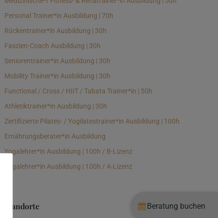
Medizinische*r Fitness- & Rehatrainer*in Ausbildung | 50h
Personal Trainer*in Ausbildung | 70h
Rückentrainer*in Ausbildung | 30h
Faszien-Coach Ausbildung | 30h
Seniorentrainer*in Ausbildung | 30h
Mobility Trainer*in Ausbildung | 30h
Functional / Cross / HIIT / Tabata Trainer*in | 50h
Athletiktrainer*in Ausbildung | 30h
Zertifizierte Pilates- / Yogilatestrainer*in Ausbildung | 100h
Ernährungsberater*in Ausbildung
Yogalehrer*in Ausbildung | 100h / B-Lizenz
Yogalehrer*in Ausbildung | 100h / A-Lizenz
Standorte
Beratung buchen