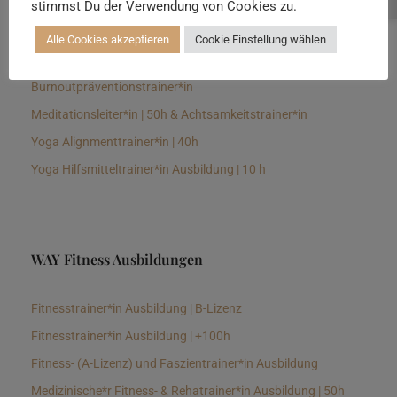
stimmst Du der Verwendung von Cookies zu.
Senioren Yogalehrer*in und Therapeut*in 100h &
Longevitytrainer*in
Alle Cookies akzeptieren
Cookie Einstellung wählen
Business Yogalehrer*in | 100h &
Burnoutpräventionstrainer*in
Meditationsleiter*in | 50h & Achtsamkeitstrainer*in
Yoga Alignmenttrainer*in | 40h
Yoga Hilfsmitteltrainer*in Ausbildung | 10 h
WAY Fitness Ausbildungen
Fitnesstrainer*in Ausbildung | B-Lizenz
Fitnesstrainer*in Ausbildung | +100h
Fitness- (A-Lizenz) und Faszientrainer*in Ausbildung
Medizinische*r Fitness- & Rehatrainer*in Ausbildung | 50h