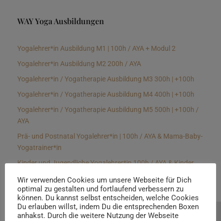
WAY Yoga Ausbildungen
Yogalehrer*in Ausbildung M1 | 100h / AYA + Modul 2
Yogalehrer*in Ausbildung M2 200h / AYA
Yogalehrer*in / Yogatherapie Ausbildung M3 300h | +100h
Yogalehrer*in / Yogatherapie Ausbildung M4 400h | +100h
Yogalehrer*in / Yogatherapie Ausbildung M5 500h | +100h /
AYA
Prä- und Postnatal Yogalehrer*in | 100h / AYA & Mama-Baby-
Yogatrainer*in
Kinder und Jugendliche Yogalehrer*in 100h / AYA & Kinder
Yogatherapeut*in / Kinderentspannungstrainer*in
Wir verwenden Cookies um unsere Webseite für Dich
optimal zu gestalten und fortlaufend verbessern zu
Yin Yogalehrer*in | 100 h & Faszientrainer*in
können. Du kannst selbst entscheiden, welche Cookies
Hormon Yogalehrer*in / Yogatherapeut*in &
Du erlauben willst, indem Du die entsprechenden Boxen
anhakst. Durch die weitere Nutzung der Webseite
Beratung buchen
Stressmanagementtrainer*in | 70h