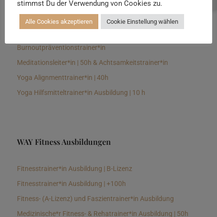
stimmst Du der Verwendung von Cookies zu.
Senioren Yogalehrer*in und Therapeut*in 100h &
Longevitytrainer*in
Alle Cookies akzeptieren
Cookie Einstellung wählen
Business Yogalehrer*in | 100h &
Burnoutpräventionstrainer*in
Meditationsleiter*in | 50h & Achtsamkeitstrainer*in
Yoga Alignmenttrainer*in | 40h
Yoga Hilfsmitteltrainer*in Ausbildung | 10 h
WAY Fitness Ausbildungen
Fitnesstrainer*in Ausbildung | B-Lizenz
Fitnesstrainer*in Ausbildung | +100h
Fitness- (A-Lizenz) und Faszientrainer*in Ausbildung
Medizinische*r Fitness- & Rehatrainer*in Ausbildung | 50h