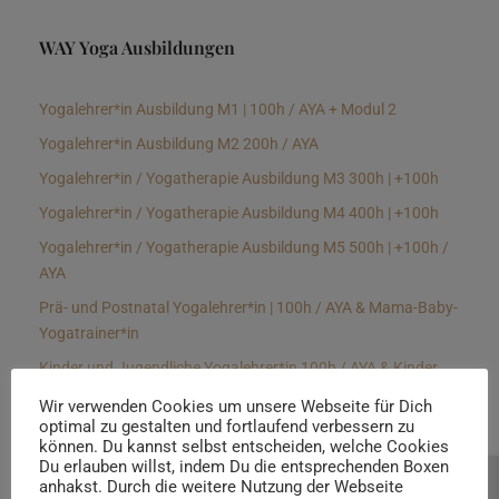
WAY Yoga Ausbildungen
Yogalehrer*in Ausbildung M1 | 100h / AYA + Modul 2
Yogalehrer*in Ausbildung M2 200h / AYA
Yogalehrer*in / Yogatherapie Ausbildung M3 300h | +100h
Yogalehrer*in / Yogatherapie Ausbildung M4 400h | +100h
Yogalehrer*in / Yogatherapie Ausbildung M5 500h | +100h /
AYA
Prä- und Postnatal Yogalehrer*in | 100h / AYA & Mama-Baby-
Yogatrainer*in
Kinder und Jugendliche Yogalehrer*in 100h / AYA & Kinder
Yogatherapeut*in / Kinderentspannungstrainer*in
Wir verwenden Cookies um unsere Webseite für Dich
optimal zu gestalten und fortlaufend verbessern zu
Yin Yogalehrer*in | 100 h & Faszientrainer*in
können. Du kannst selbst entscheiden, welche Cookies
Hormon Yogalehrer*in / Yogatherapeut*in &
Du erlauben willst, indem Du die entsprechenden Boxen
anhakst. Durch die weitere Nutzung der Webseite
Beratung buchen
Stressmanagementtrainer*in | 70h