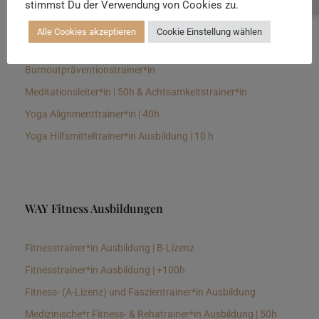
stimmst Du der Verwendung von Cookies zu.
Senioren Yogalehrer*in und Therapeut*in 100h &
Longevitytrainer*in
Alle Cookies akzeptieren
Cookie Einstellung wählen
Business Yogalehrer*in | 100h &
Burnoutpräventionstrainer*in
Meditationsleiter*in | 50h & Achtsamkeitstrainer*in
Yoga Alignmenttrainer*in | 40h
Yoga Hilfsmitteltrainer*in Ausbildung | 10 h
WAY Fitness Ausbildungen
Fitnesstrainer*in Ausbildung | B-Lizenz
Fitnesstrainer*in Ausbildung | +100h
Fitness- (A-Lizenz) und Faszientrainer*in Ausbildung
Medizinische*r Fitness- & Rehatrainer*in Ausbildung | 50h