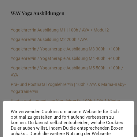
WAY Yoga Ausbildungen
Yogalehrer*in Ausbildung M1 | 100h / AYA + Modul 2
Yogalehrer*in Ausbildung M2 200h / AYA
Yogalehrer*in / Yogatherapie Ausbildung M3 300h | +100h
Yogalehrer*in / Yogatherapie Ausbildung M4 400h | +100h
Yogalehrer*in / Yogatherapie Ausbildung M5 500h | +100h /
AYA
Prä- und Postnatal Yogalehrer*in | 100h / AYA & Mama-Baby-
Yogatrainer*in
Kinder und Jugendliche Yogalehrer*in 100h / AYA & Kinder
Yogatherapeut*in / Kinderentspannungstrainer*in
Wir verwenden Cookies um unsere Webseite für Dich
optimal zu gestalten und fortlaufend verbessern zu
Yin Yogalehrer*in | 100 h & Faszientrainer*in
können. Du kannst selbst entscheiden, welche Cookies
Hormon Yogalehrer*in / Yogatherapeut*in &
Du erlauben willst, indem Du die entsprechenden Boxen
anhakst. Durch die weitere Nutzung der Webseite
Beratung buchen
Stressmanagementtrainer*in | 70h