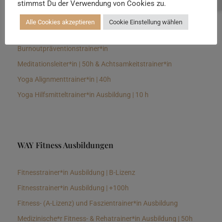
stimmst Du der Verwendung von Cookies zu.
Senioren Yogalehrer*in und Therapeut*in 100h &
Longevitytrainer*in
Alle Cookies akzeptieren
Cookie Einstellung wählen
Business Yogalehrer*in | 100h &
Burnoutpräventionstrainer*in
Meditationsleiter*in | 50h & Achtsamkeitstrainer*in
Yoga Alignmenttrainer*in | 40h
Yoga Hilfsmitteltrainer*in Ausbildung | 10 h
WAY Fitness Ausbildungen
Fitnesstrainer*in Ausbildung | B-Lizenz
Fitnesstrainer*in Ausbildung | +100h
Fitness- (A-Lizenz) und Faszientrainer*in Ausbildung
Medizinische*r Fitness- & Rehatrainer*in Ausbildung | 50h