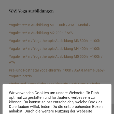
WAY Yoga Ausbildungen
Yogalehrer*in Ausbildung M1 | 100h / AYA + Modul 2
Yogalehrer*in Ausbildung M2 200h / AYA
Yogalehrer*in / Yogatherapie Ausbildung M3 300h | +100h
Yogalehrer*in / Yogatherapie Ausbildung M4 400h | +100h
Yogalehrer*in / Yogatherapie Ausbildung M5 500h | +100h /
AYA
Prä- und Postnatal Yogalehrer*in | 100h / AYA & Mama-Baby-
Yogatrainer*in
Kinder und Jugendliche Yogalehrer*in 100h / AYA & Kinder
Yogatherapeut*in / Kinderentspannungstrainer*in
Wir verwenden Cookies um unsere Webseite für Dich
optimal zu gestalten und fortlaufend verbessern zu
Yin Yogalehrer*in | 100 h & Faszientrainer*in
können. Du kannst selbst entscheiden, welche Cookies
Hormon Yogalehrer*in / Yogatherapeut*in &
Du erlauben willst, indem Du die entsprechenden Boxen
anhakst. Durch die weitere Nutzung der Webseite
Beratung buchen
Stressmanagementtrainer*in | 70h