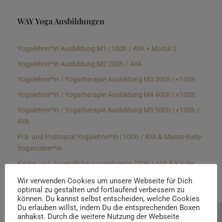
WAY Yoga Ausbildungen
Yogalehrer*in Ausbildung M1 | 100h / AYA + Modul 2
Yogalehrer*in Ausbildung M2 200h / AYA
Yogalehrer*in / Yogatherapie Ausbildung M3 300h | +100h
Yogalehrer*in / Yogatherapie Ausbildung M4 400h | +100h
Yogalehrer*in / Yogatherapie Ausbildung M5 500h | +100h /
AYA
Prä- und Postnatal Yogalehrer*in | 100h / AYA & Mama-Baby-
Yogatrainer*in
Kinder und Jugendliche Yogalehrer*in 100h / AYA & Kinder
Yogatherapeut*in / Kinderentspannungstrainer*in
Wir verwenden Cookies um unsere Webseite für Dich
optimal zu gestalten und fortlaufend verbessern zu
Yin Yogalehrer*in | 100 h & Faszientrainer*in
können. Du kannst selbst entscheiden, welche Cookies
Hormon Yogalehrer*in / Yogatherapeut*in &
Du erlauben willst, indem Du die entsprechenden Boxen
anhakst. Durch die weitere Nutzung der Webseite
Beratung buchen
Stressmanagementtrainer*in | 70h