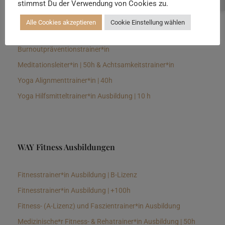
stimmst Du der Verwendung von Cookies zu.
Senioren Yogalehrer*in und Therapeut*in 100h &
Longevitytrainer*in
Alle Cookies akzeptieren
Cookie Einstellung wählen
Business Yogalehrer*in | 100h &
Burnoutpräventionstrainer*in
Meditationsleiter*in | 50h & Achtsamkeitstrainer*in
Yoga Alignmenttrainer*in | 40h
Yoga Hilfsmitteltrainer*in Ausbildung | 10 h
WAY Fitness Ausbildungen
Fitnesstrainer*in Ausbildung | B-Lizenz
Fitnesstrainer*in Ausbildung | +100h
Fitness- (A-Lizenz) und Faszientrainer*in Ausbildung
Medizinische*r Fitness- & Rehatrainer*in Ausbildung | 50h