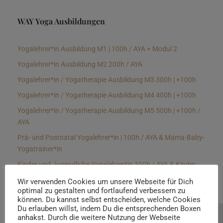
WAY Yoga Ausbildungen
Yogalehrer*in Ausbildung M1 | 100h / AYA + Modul 2
Yogalehrer*in Ausbildung M2 200h / AYA
Yogalehrer*in / Yogatherapie Ausbildung M3 300h | +100h
Yogalehrer*in / Yogatherapie Ausbildung M4 400h | +100h
Yogalehrer*in / Yogatherapie Ausbildung M5 500h | +100h /
AYA
Prä- und Postnatal Yogalehrer*in | 100h / AYA & Mama-Baby-
Yogatrainer*in
Kinder und Jugendliche Yogalehrer*in 100h / AYA & Kinder
Yogatherapeut*in / Kinderentspannungstrainer*in
Wir verwenden Cookies um unsere Webseite für Dich
optimal zu gestalten und fortlaufend verbessern zu
Yin Yogalehrer*in | 100 h & Faszientrainer*in
können. Du kannst selbst entscheiden, welche Cookies
Hormon Yogalehrer*in / Yogatherapeut*in &
Du erlauben willst, indem Du die entsprechenden Boxen
anhakst. Durch die weitere Nutzung der Webseite
Beratung buchen
Stressmanagementtrainer*in | 70h