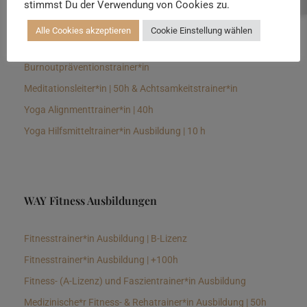
stimmst Du der Verwendung von Cookies zu.
Senioren Yogalehrer*in und Therapeut*in 100h &
Longevitytrainer*in
Alle Cookies akzeptieren
Cookie Einstellung wählen
Business Yogalehrer*in | 100h &
Burnoutpräventionstrainer*in
Meditationsleiter*in | 50h & Achtsamkeitstrainer*in
Yoga Alignmenttrainer*in | 40h
Yoga Hilfsmitteltrainer*in Ausbildung | 10 h
WAY Fitness Ausbildungen
Fitnesstrainer*in Ausbildung | B-Lizenz
Fitnesstrainer*in Ausbildung | +100h
Fitness- (A-Lizenz) und Faszientrainer*in Ausbildung
Medizinische*r Fitness- & Rehatrainer*in Ausbildung | 50h