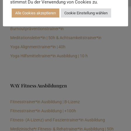
stimmst Du der Verwendung von Cookies zu.
Senioren Yogalehrer*in und Therapeut*in 100h &
Longevitytrainer*in
Alle Cookies akzeptieren
Cookie Einstellung wählen
Business Yogalehrer*in | 100h &
Burnoutpräventionstrainer*in
Meditationsleiter*in | 50h & Achtsamkeitstrainer*in
Yoga Alignmenttrainer*in | 40h
Yoga Hilfsmitteltrainer*in Ausbildung | 10 h
WAY Fitness Ausbildungen
Fitnesstrainer*in Ausbildung | B-Lizenz
Fitnesstrainer*in Ausbildung | +100h
Fitness- (A-Lizenz) und Faszientrainer*in Ausbildung
Medizinische*r Fitness- & Rehatrainer*in Ausbildung | 50h