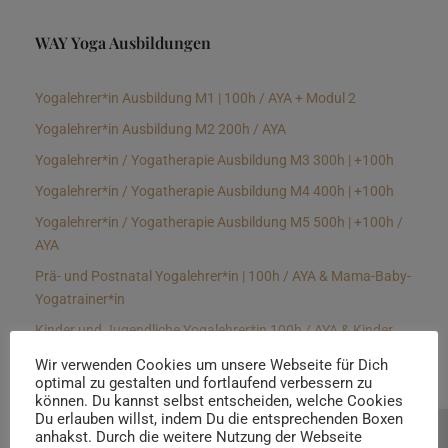
WAY Yoga Ausbildungen
Yogalehrer*in Ausbildung M1 | 100h / AYA + Modul 2
Yogalehrer*in Ausbildung M2 200h / AYA
Yogalehrer*in / Yogatherapie Ausbildung M3 300h | +100h
Yogalehrer*in / Yogatherapie Ausbildung M4 400h | +100h
Yogalehrer*in / Yogatherapie Ausbildung M5 500h | +100h /
AYA
Prä- und Postnatal Yogalehrer*in | 100h / AYA & Mama-Baby-
Yogatrainer*in
Kinder und Jugendliche Yogalehrer*in 100h / AYA & Kinder
Yogatherapeut*in / Kinderentspannungstrainer*in
Wir verwenden Cookies um unsere Webseite für Dich
optimal zu gestalten und fortlaufend verbessern zu
Yin Yogalehrer*in | 100 h & Faszientrainer*in
können. Du kannst selbst entscheiden, welche Cookies
Hormon Yogalehrer*in / Yogatherapeut*in &
Du erlauben willst, indem Du die entsprechenden Boxen
anhakst. Durch die weitere Nutzung der Webseite
Beratung buchen
Stressmanagementtrainer*in | 70h