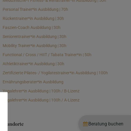
Medizinische*r Fitness- & Rehatrainer*in Ausbildung | 50h
Personal Trainer*in Ausbildung | 70h
Rückentrainer*in Ausbildung | 30h
Faszien-Coach Ausbildung | 30h
Seniorentrainer*in Ausbildung | 30h
Mobility Trainer*in Ausbildung | 30h
Functional / Cross / HIIT / Tabata Trainer*in | 50h
Athletiktrainer*in Ausbildung | 30h
Zertifizierte Pilates- / Yogilatestrainer*in Ausbildung | 100h
Ernährungsberater*in Ausbildung
Yogalehrer*in Ausbildung | 100h / B-Lizenz
Yogalehrer*in Ausbildung | 100h / A-Lizenz
Standorte
Beratung buchen