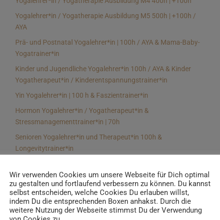
Yogalehrer*in / Yogatherapie Ausbildung M4 400h | +100h
Yogalehrer*in / Yogatherapie Ausbildung M5 500h | +100h /
AYA
Prä- und Postnatal Yogalehrer*in | 100h / AYA & Mama-Baby-
Yogatrainer*in
Kinder und Jugendliche Yogalehrer*in 100h / AYA & Kinder
Yogatherapeut*in / Kinderentspannungstrainer*in
Yin Yogalehrer*in | 100 h & Faszientrainer*in
Hormon Yogalehrer*in / Yogatherapeut*in &
Stressmanagementtrainer*in | 70h
Senioren Yogalehrer*in und Therapeut*in 100h &
Longevitytrainer*in
Business Yogalehrer*in | 100h & Burnoutpräventionstrainer*in
Wir verwenden Cookies um unsere Webseite für Dich optimal
Meditationsleiter*in | 50h & Achtsamkeitstrainer*in
zu gestalten und fortlaufend verbessern zu können. Du kannst
selbst entscheiden, welche Cookies Du erlauben willst,
Yoga Alignmenttrainer*in | 40h
indem Du die entsprechenden Boxen anhakst. Durch die
Yoga Hilfsmitteltrainer*in Ausbildung | 10 h
weitere Nutzung der Webseite stimmst Du der Verwendung
von Cookies zu.