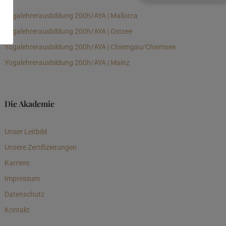
Yogalehrerausbildung 200h/AYA | Mallorca
Yogalehrerausbildung 200h/AYA | Ostsee
Yogalehrerausbildung 200h/AYA | Chiemgau/Chiemsee
Yogalehrerausbildung 200h/AYA | Mainz
Die Akademie
Unser Leitbild
Unsere Zertifizierungen
Karriere
Impressum
Datenschutz
Kontakt