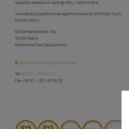
staatlich anerkannt nach §6 Abs.1 WBLVO M-V.
Verwaltung (Qualitätsmanagementsysteme zertifiziert nach
DIN ISO 9001)
Göttelmannstraße 13a
55130 Mainz
Rheinland-Pfalz Deutschland
Standort in Google Maps öffnen
Tel:
06131 – 327 45 23
Fax: 06131 – 327 45 39 23