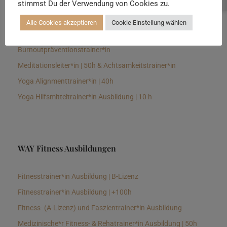
stimmst Du der Verwendung von Cookies zu.
Senioren Yogalehrer*in und Therapeut*in 100h &
Longevitytrainer*in
Alle Cookies akzeptieren
Cookie Einstellung wählen
Business Yogalehrer*in | 100h &
Burnoutpräventionstrainer*in
Meditationsleiter*in | 50h & Achtsamkeitstrainer*in
Yoga Alignmenttrainer*in | 40h
Yoga Hilfsmitteltrainer*in Ausbildung | 10 h
WAY Fitness Ausbildungen
Fitnesstrainer*in Ausbildung | B-Lizenz
Fitnesstrainer*in Ausbildung | +100h
Fitness- (A-Lizenz) und Faszientrainer*in Ausbildung
Medizinische*r Fitness- & Rehatrainer*in Ausbildung | 50h