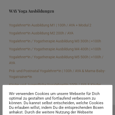
WAY Yoga Ausbildungen
Yogalehrer*in Ausbildung M1 | 100h / AYA + Modul 2
Yogalehrer*in Ausbildung M2 200h / AYA
Yogalehrer*in / Yogatherapie Ausbildung M3 300h | +100h
Yogalehrer*in / Yogatherapie Ausbildung M4 400h | +100h
Yogalehrer*in / Yogatherapie Ausbildung M5 500h | +100h /
AYA
Prä- und Postnatal Yogalehrer*in | 100h / AYA & Mama-Baby-
Yogatrainer*in
Kinder und Jugendliche Yogalehrer*in 100h / AYA & Kinder
Yogatherapeut*in / Kinderentspannungstrainer*in
Wir verwenden Cookies um unsere Webseite für Dich
optimal zu gestalten und fortlaufend verbessern zu
Yin Yogalehrer*in | 100 h & Faszientrainer*in
können. Du kannst selbst entscheiden, welche Cookies
Hormon Yogalehrer*in / Yogatherapeut*in &
Du erlauben willst, indem Du die entsprechenden Boxen
anhakst. Durch die weitere Nutzung der Webseite
Beratung buchen
Stressmanagementtrainer*in | 70h