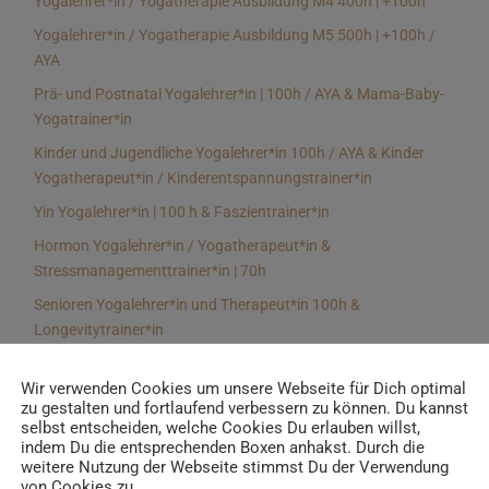
Yogalehrer*in / Yogatherapie Ausbildung M4 400h | +100h
Yogalehrer*in / Yogatherapie Ausbildung M5 500h | +100h /
AYA
Prä- und Postnatal Yogalehrer*in | 100h / AYA & Mama-Baby-
Yogatrainer*in
Kinder und Jugendliche Yogalehrer*in 100h / AYA & Kinder
Yogatherapeut*in / Kinderentspannungstrainer*in
Yin Yogalehrer*in | 100 h & Faszientrainer*in
Hormon Yogalehrer*in / Yogatherapeut*in &
Stressmanagementtrainer*in | 70h
Senioren Yogalehrer*in und Therapeut*in 100h &
Longevitytrainer*in
Business Yogalehrer*in | 100h & Burnoutpräventionstrainer*in
Wir verwenden Cookies um unsere Webseite für Dich optimal
Meditationsleiter*in | 50h & Achtsamkeitstrainer*in
zu gestalten und fortlaufend verbessern zu können. Du kannst
selbst entscheiden, welche Cookies Du erlauben willst,
Yoga Alignmenttrainer*in | 40h
indem Du die entsprechenden Boxen anhakst. Durch die
Yoga Hilfsmitteltrainer*in Ausbildung | 10 h
weitere Nutzung der Webseite stimmst Du der Verwendung
von Cookies zu.