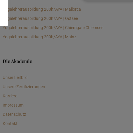
Yogalehrerausbildung 200h/AYA | Mallorca
Yogalehrerausbildung 200h/AYA | Ostsee
Yogalehrerausbildung 200h/AYA | Chiemgau/Chiemsee
Yogalehrerausbildung 200h/AYA | Mainz
Die Akademie
Unser Leitbild
Unsere Zertifizierungen
Karriere
Impressum
Datenschutz
Kontakt