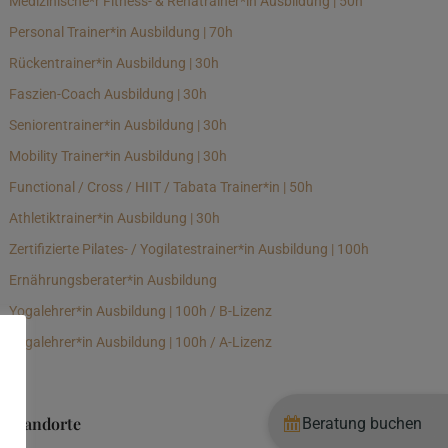
Medizinische*r Fitness- & Rehatrainer*in Ausbildung | 50h
Personal Trainer*in Ausbildung | 70h
Rückentrainer*in Ausbildung | 30h
Faszien-Coach Ausbildung | 30h
Seniorentrainer*in Ausbildung | 30h
Mobility Trainer*in Ausbildung | 30h
Functional / Cross / HIIT / Tabata Trainer*in | 50h
Athletiktrainer*in Ausbildung | 30h
Zertifizierte Pilates- / Yogilatestrainer*in Ausbildung | 100h
Ernährungsberater*in Ausbildung
Yogalehrer*in Ausbildung | 100h / B-Lizenz
Yogalehrer*in Ausbildung | 100h / A-Lizenz
Standorte
Beratung buchen