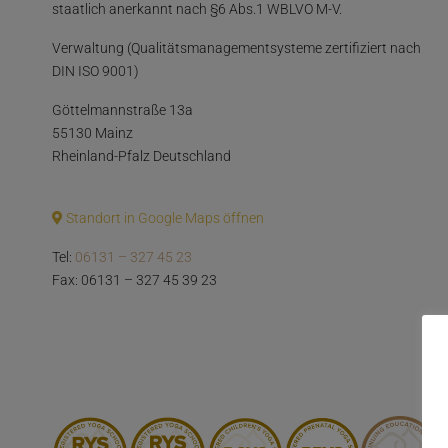
staatlich anerkannt nach §6 Abs.1 WBLVO M-V.
Verwaltung (Qualitätsmanagementsysteme zertifiziert nach
DIN ISO 9001)
Göttelmannstraße 13a
55130 Mainz
Rheinland-Pfalz Deutschland
Standort in Google Maps öffnen
Tel:
06131 – 327 45 23
Fax: 06131 – 327 45 39 23