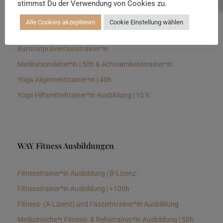
stimmst Du der Verwendung von Cookies zu.
Senioren Yogalehrer*in und Therapeut*in 100h &
Longevitytrainer*in
Alle Cookies akzeptieren
Cookie Einstellung wählen
Business Yogalehrer*in | 100h &
Burnoutpräventionstrainer*in
Meditationsleiter*in | 50h & Achtsamkeitstrainer*in
Yoga Alignmenttrainer*in | 40h
Yoga Hilfsmitteltrainer*in Ausbildung | 10 h
WAY Fitness Ausbildungen
Fitnesstrainer*in Ausbildung | B-Lizenz
Fitnesstrainer*in Ausbildung | +100h
Fitness- (A-Lizenz) und Faszientrainer*in Ausbildung
Medizinische*r Fitness- & Rehatrainer*in Ausbildung | 50h