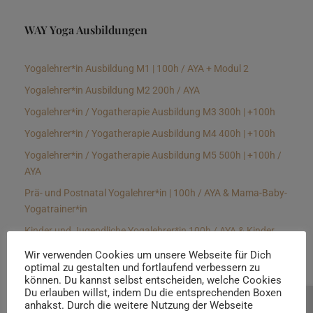
WAY Yoga Ausbildungen
Yogalehrer*in Ausbildung M1 | 100h / AYA + Modul 2
Yogalehrer*in Ausbildung M2 200h / AYA
Yogalehrer*in / Yogatherapie Ausbildung M3 300h | +100h
Yogalehrer*in / Yogatherapie Ausbildung M4 400h | +100h
Yogalehrer*in / Yogatherapie Ausbildung M5 500h | +100h /
AYA
Prä- und Postnatal Yogalehrer*in | 100h / AYA & Mama-Baby-
Yogatrainer*in
Kinder und Jugendliche Yogalehrer*in 100h / AYA & Kinder
Yogatherapeut*in / Kinderentspannungstrainer*in
Wir verwenden Cookies um unsere Webseite für Dich
optimal zu gestalten und fortlaufend verbessern zu
Yin Yogalehrer*in | 100 h & Faszientrainer*in
können. Du kannst selbst entscheiden, welche Cookies
Hormon Yogalehrer*in / Yogatherapeut*in &
Du erlauben willst, indem Du die entsprechenden Boxen
anhakst. Durch die weitere Nutzung der Webseite
Beratung buchen
Stressmanagementtrainer*in | 70h