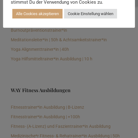
stimmst Du der Verwendung von Cookies zu.
Senioren Yogalehrer*in und Therapeut*in 100h &
Longevitytrainer*in
Alle Cookies akzeptieren
Cookie Einstellung wählen
Business Yogalehrer*in | 100h &
Burnoutpräventionstrainer*in
Meditationsleiter*in | 50h & Achtsamkeitstrainer*in
Yoga Alignmenttrainer*in | 40h
Yoga Hilfsmitteltrainer*in Ausbildung | 10 h
WAY Fitness Ausbildungen
Fitnesstrainer*in Ausbildung | B-Lizenz
Fitnesstrainer*in Ausbildung | +100h
Fitness- (A-Lizenz) und Faszientrainer*in Ausbildung
Medizinische*r Fitness- & Rehatrainer*in Ausbildung | 50h