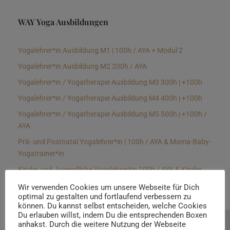
WAY Yoga Ausbildungen
Yogalehrer*in Ausbildung M1 | 100h / AYA + Modul 2
Yogalehrer*in Ausbildung M2 200h / AYA
Yogalehrer*in / Yogatherapie Ausbildung M3 300h | +100h
Yogalehrer*in / Yogatherapie Ausbildung M4 400h | +100h
Yogalehrer*in / Yogatherapie Ausbildung M5 500h | +100h /
AYA
Prä- und Postnatal Yogalehrer*in | 100h / AYA & Mama-Baby-
Yogatrainer*in
Kinder und Jugendliche Yogalehrer*in 100h / AYA & Kinder
Yogatherapeut*in / Kinderentspannungstrainer*in
Wir verwenden Cookies um unsere Webseite für Dich
optimal zu gestalten und fortlaufend verbessern zu
Yin Yogalehrer*in | 100 h & Faszientrainer*in
können. Du kannst selbst entscheiden, welche Cookies
Hormon Yogalehrer*in / Yogatherapeut*in &
Du erlauben willst, indem Du die entsprechenden Boxen
anhakst. Durch die weitere Nutzung der Webseite
Beratung buchen
Stressmanagementtrainer*in | 70h