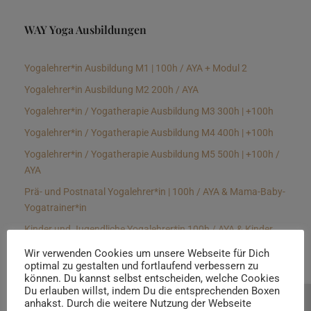
WAY Yoga Ausbildungen
Yogalehrer*in Ausbildung M1 | 100h / AYA + Modul 2
Yogalehrer*in Ausbildung M2 200h / AYA
Yogalehrer*in / Yogatherapie Ausbildung M3 300h | +100h
Yogalehrer*in / Yogatherapie Ausbildung M4 400h | +100h
Yogalehrer*in / Yogatherapie Ausbildung M5 500h | +100h /
AYA
Prä- und Postnatal Yogalehrer*in | 100h / AYA & Mama-Baby-
Yogatrainer*in
Kinder und Jugendliche Yogalehrer*in 100h / AYA & Kinder
Yogatherapeut*in / Kinderentspannungstrainer*in
Wir verwenden Cookies um unsere Webseite für Dich
optimal zu gestalten und fortlaufend verbessern zu
Yin Yogalehrer*in | 100 h & Faszientrainer*in
können. Du kannst selbst entscheiden, welche Cookies
Hormon Yogalehrer*in / Yogatherapeut*in &
Du erlauben willst, indem Du die entsprechenden Boxen
anhakst. Durch die weitere Nutzung der Webseite
Beratung buchen
Stressmanagementtrainer*in | 70h