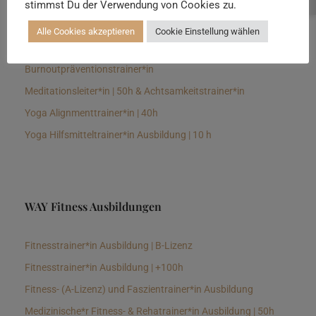
stimmst Du der Verwendung von Cookies zu.
Senioren Yogalehrer*in und Therapeut*in 100h &
Longevitytrainer*in
Alle Cookies akzeptieren
Cookie Einstellung wählen
Business Yogalehrer*in | 100h &
Burnoutpräventionstrainer*in
Meditationsleiter*in | 50h & Achtsamkeitstrainer*in
Yoga Alignmenttrainer*in | 40h
Yoga Hilfsmitteltrainer*in Ausbildung | 10 h
WAY Fitness Ausbildungen
Fitnesstrainer*in Ausbildung | B-Lizenz
Fitnesstrainer*in Ausbildung | +100h
Fitness- (A-Lizenz) und Faszientrainer*in Ausbildung
Medizinische*r Fitness- & Rehatrainer*in Ausbildung | 50h