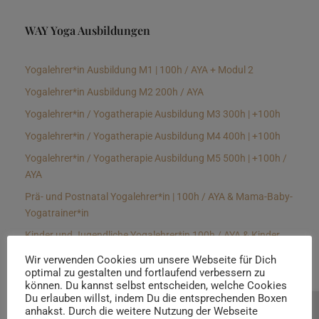
WAY Yoga Ausbildungen
Yogalehrer*in Ausbildung M1 | 100h / AYA + Modul 2
Yogalehrer*in Ausbildung M2 200h / AYA
Yogalehrer*in / Yogatherapie Ausbildung M3 300h | +100h
Yogalehrer*in / Yogatherapie Ausbildung M4 400h | +100h
Yogalehrer*in / Yogatherapie Ausbildung M5 500h | +100h /
AYA
Prä- und Postnatal Yogalehrer*in | 100h / AYA & Mama-Baby-
Yogatrainer*in
Kinder und Jugendliche Yogalehrer*in 100h / AYA & Kinder
Yogatherapeut*in / Kinderentspannungstrainer*in
Wir verwenden Cookies um unsere Webseite für Dich
optimal zu gestalten und fortlaufend verbessern zu
Yin Yogalehrer*in | 100 h & Faszientrainer*in
können. Du kannst selbst entscheiden, welche Cookies
Hormon Yogalehrer*in / Yogatherapeut*in &
Du erlauben willst, indem Du die entsprechenden Boxen
anhakst. Durch die weitere Nutzung der Webseite
Beratung buchen
Stressmanagementtrainer*in | 70h