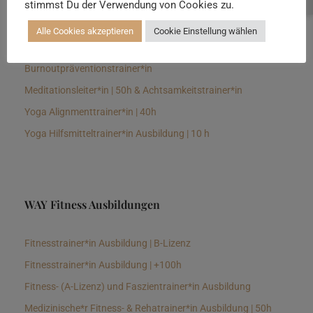
stimmst Du der Verwendung von Cookies zu.
Senioren Yogalehrer*in und Therapeut*in 100h &
Longevitytrainer*in
Alle Cookies akzeptieren
Cookie Einstellung wählen
Business Yogalehrer*in | 100h &
Burnoutpräventionstrainer*in
Meditationsleiter*in | 50h & Achtsamkeitstrainer*in
Yoga Alignmenttrainer*in | 40h
Yoga Hilfsmitteltrainer*in Ausbildung | 10 h
WAY Fitness Ausbildungen
Fitnesstrainer*in Ausbildung | B-Lizenz
Fitnesstrainer*in Ausbildung | +100h
Fitness- (A-Lizenz) und Faszientrainer*in Ausbildung
Medizinische*r Fitness- & Rehatrainer*in Ausbildung | 50h