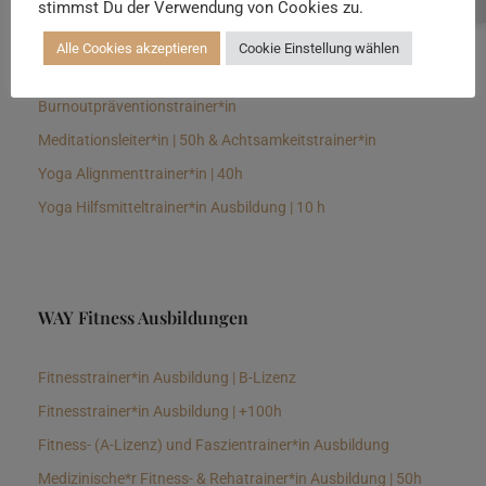
stimmst Du der Verwendung von Cookies zu.
Senioren Yogalehrer*in und Therapeut*in 100h &
Longevitytrainer*in
Alle Cookies akzeptieren
Cookie Einstellung wählen
Business Yogalehrer*in | 100h &
Burnoutpräventionstrainer*in
Meditationsleiter*in | 50h & Achtsamkeitstrainer*in
Yoga Alignmenttrainer*in | 40h
Yoga Hilfsmitteltrainer*in Ausbildung | 10 h
WAY Fitness Ausbildungen
Fitnesstrainer*in Ausbildung | B-Lizenz
Fitnesstrainer*in Ausbildung | +100h
Fitness- (A-Lizenz) und Faszientrainer*in Ausbildung
Medizinische*r Fitness- & Rehatrainer*in Ausbildung | 50h