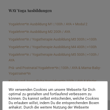
WAY Yoga Ausbildungen
Yogalehrer*in Ausbildung M1 | 100h / AYA + Modul 2
Yogalehrer*in Ausbildung M2 200h / AYA
Yogalehrer*in / Yogatherapie Ausbildung M3 300h | +100h
Yogalehrer*in / Yogatherapie Ausbildung M4 400h | +100h
Yogalehrer*in / Yogatherapie Ausbildung M5 500h | +100h /
AYA
Prä- und Postnatal Yogalehrer*in | 100h / AYA & Mama-Baby-
Yogatrainer*in
Kinder und Jugendliche Yogalehrer*in 100h / AYA & Kinder
Yogatherapeut*in / Kinderentspannungstrainer*in
Wir verwenden Cookies um unsere Webseite für Dich
optimal zu gestalten und fortlaufend verbessern zu
Yin Yogalehrer*in | 100 h & Faszientrainer*in
können. Du kannst selbst entscheiden, welche Cookies
Hormon Yogalehrer*in / Yogatherapeut*in &
Du erlauben willst, indem Du die entsprechenden Boxen
anhakst. Durch die weitere Nutzung der Webseite
Beratung buchen
Stressmanagementtrainer*in | 70h