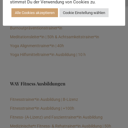
stimmst Du der Verwendung von Cookies zu.
Senioren Yogalehrer*in und Therapeut*in 100h &
Longevitytrainer*in
Alle Cookies akzeptieren
Cookie Einstellung wählen
Business Yogalehrer*in | 100h &
Burnoutpräventionstrainer*in
Meditationsleiter*in | 50h & Achtsamkeitstrainer*in
Yoga Alignmenttrainer*in | 40h
Yoga Hilfsmitteltrainer*in Ausbildung | 10 h
WAY Fitness Ausbildungen
Fitnesstrainer*in Ausbildung | B-Lizenz
Fitnesstrainer*in Ausbildung | +100h
Fitness- (A-Lizenz) und Faszientrainer*in Ausbildung
Medizinische*r Fitness- & Rehatrainer*in Ausbildung | 50h