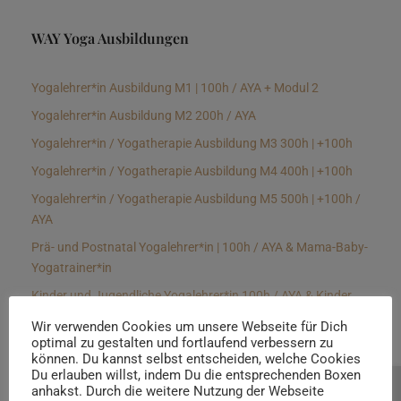
WAY Yoga Ausbildungen
Yogalehrer*in Ausbildung M1 | 100h / AYA + Modul 2
Yogalehrer*in Ausbildung M2 200h / AYA
Yogalehrer*in / Yogatherapie Ausbildung M3 300h | +100h
Yogalehrer*in / Yogatherapie Ausbildung M4 400h | +100h
Yogalehrer*in / Yogatherapie Ausbildung M5 500h | +100h /
AYA
Prä- und Postnatal Yogalehrer*in | 100h / AYA & Mama-Baby-
Yogatrainer*in
Kinder und Jugendliche Yogalehrer*in 100h / AYA & Kinder
Yogatherapeut*in / Kinderentspannungstrainer*in
Wir verwenden Cookies um unsere Webseite für Dich
optimal zu gestalten und fortlaufend verbessern zu
Yin Yogalehrer*in | 100 h & Faszientrainer*in
können. Du kannst selbst entscheiden, welche Cookies
Hormon Yogalehrer*in / Yogatherapeut*in &
Du erlauben willst, indem Du die entsprechenden Boxen
anhakst. Durch die weitere Nutzung der Webseite
Beratung buchen
Stressmanagementtrainer*in | 70h