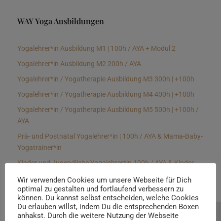
WAY Yoga Ausbildungen
Yogalehrer*in Ausbildung M1 | 100h / AYA + Modul 2
Yogalehrer*in Ausbildung M2 200h / AYA
Yogalehrer*in / Yogatherapie Ausbildung M3 300h | +100h
Yogalehrer*in / Yogatherapie Ausbildung M4 400h | +100h
Yogalehrer*in / Yogatherapie Ausbildung M5 500h | +100h /
AYA
Prä- und Postnatal Yogalehrer*in | 100h / AYA & Mama-Baby-
Yogatrainer*in
Kinder und Jugendliche Yogalehrer*in 100h / AYA & Kinder
Yogatherapeut*in / Kinderentspannungstrainer*in
Wir verwenden Cookies um unsere Webseite für Dich
optimal zu gestalten und fortlaufend verbessern zu
Yin Yogalehrer*in | 100 h & Faszientrainer*in
können. Du kannst selbst entscheiden, welche Cookies
Hormon Yogalehrer*in / Yogatherapeut*in &
Du erlauben willst, indem Du die entsprechenden Boxen
anhakst. Durch die weitere Nutzung der Webseite
Beratung buchen
Stressmanagementtrainer*in | 70h