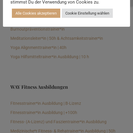
stimmst Du der Verwendung von Cookies zu.
Senioren Yogalehrer*in und Therapeut*in 100h &
Longevitytrainer*in
Alle Cookies akzeptieren
Cookie Einstellung wählen
Business Yogalehrer*in | 100h &
Burnoutpräventionstrainer*in
Meditationsleiter*in | 50h & Achtsamkeitstrainer*in
Yoga Alignmenttrainer*in | 40h
Yoga Hilfsmitteltrainer*in Ausbildung | 10 h
WAY Fitness Ausbildungen
Fitnesstrainer*in Ausbildung | B-Lizenz
Fitnesstrainer*in Ausbildung | +100h
Fitness- (A-Lizenz) und Faszientrainer*in Ausbildung
Medizinische*r Fitness- & Rehatrainer*in Ausbildung | 50h