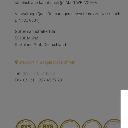
staatlich anerkannt nach §6 Abs.1 WBLVO M-V.
Verwaltung (Qualitätsmanagementsysteme zertifiziert nach
DIN ISO 9001)
Göttelmannstraße 13a
55130 Mainz
Rheinland-Pfalz Deutschland
Standort in Google Maps öffnen
Tel:
06131 – 327 45 23
Fax: 06131 – 327 45 39 23