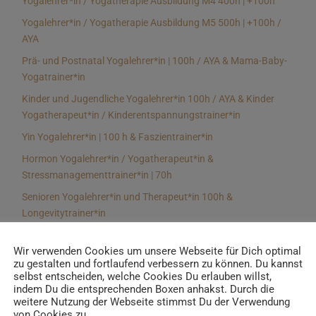
Yogalehrer*in / Yogatherapie Ausbildung M4 400h | +100h
Yogalehrer*in / Yogatherapie Ausbildung M5 500h | +100h /
AYA
Prä- und Postnatal Yogalehrer*in | 100h / AYA & Mama-Baby-
Yogatrainer*in
Kinder und Jugendliche Yogalehrer*in 100h / AYA & Kinder
Yogatherapeut*in / Kinderentspannungstrainer*in
Yin Yogalehrer*in | 100 h & Faszientrainer*in
Hormon Yogalehrer*in / Yogatherapeut*in &
Stressmanagementtrainer*in | 70h
Senioren Yogalehrer*in und Therapeut*in 100h &
Longevitytrainer*in
Business Yogalehrer*in | 100h & Burnoutpräventionstrainer*in
Wir verwenden Cookies um unsere Webseite für Dich optimal
Meditationsleiter*in | 50h & Achtsamkeitstrainer*in
zu gestalten und fortlaufend verbessern zu können. Du kannst
selbst entscheiden, welche Cookies Du erlauben willst,
Yoga Alignmenttrainer*in | 40h
indem Du die entsprechenden Boxen anhakst. Durch die
Yoga Hilfsmitteltrainer*in Ausbildung | 10 h
weitere Nutzung der Webseite stimmst Du der Verwendung
von Cookies zu.