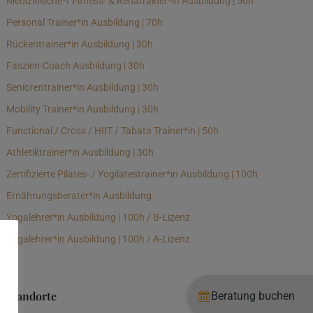
Medizinische*r Fitness- & Rehatrainer*in Ausbildung | 50h
Personal Trainer*in Ausbildung | 70h
Rückentrainer*in Ausbildung | 30h
Faszien-Coach Ausbildung | 30h
Seniorentrainer*in Ausbildung | 30h
Mobility Trainer*in Ausbildung | 30h
Functional / Cross / HIIT / Tabata Trainer*in | 50h
Athletiktrainer*in Ausbildung | 30h
Zertifizierte Pilates- / Yogilatestrainer*in Ausbildung | 100h
Ernährungsberater*in Ausbildung
Yogalehrer*in Ausbildung | 100h / B-Lizenz
Yogalehrer*in Ausbildung | 100h / A-Lizenz
Standorte
Beratung buchen