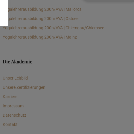
Yogalehrerausbildung 200h/AYA | Mallorca
Yogalehrerausbildung 200h/AYA | Ostsee
Yogalehrerausbildung 200h/AYA | Chiemgau/Chiemsee
Yogalehrerausbildung 200h/AYA | Mainz
Die Akademie
Unser Leitbild
Unsere Zertifizierungen
Karriere
Impressum
Datenschutz
Kontakt