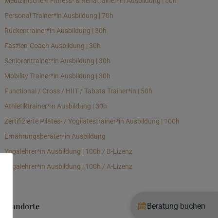
Medizinische*r Fitness- & Rehatrainer*in Ausbildung | 50h
Personal Trainer*in Ausbildung | 70h
Rückentrainer*in Ausbildung | 30h
Faszien-Coach Ausbildung | 30h
Seniorentrainer*in Ausbildung | 30h
Mobility Trainer*in Ausbildung | 30h
Functional / Cross / HIIT / Tabata Trainer*in | 50h
Athletiktrainer*in Ausbildung | 30h
Zertifizierte Pilates- / Yogilatestrainer*in Ausbildung | 100h
Ernährungsberater*in Ausbildung
Yogalehrer*in Ausbildung | 100h / B-Lizenz
Yogalehrer*in Ausbildung | 100h / A-Lizenz
Standorte
Beratung buchen