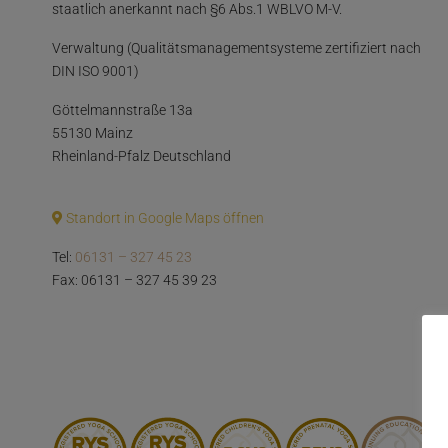
staatlich anerkannt nach §6 Abs.1 WBLVO M-V.
Verwaltung (Qualitätsmanagementsysteme zertifiziert nach
DIN ISO 9001)
Göttelmannstraße 13a
55130 Mainz
Rheinland-Pfalz Deutschland
Standort in Google Maps öffnen
Tel:
06131 – 327 45 23
Fax: 06131 – 327 45 39 23