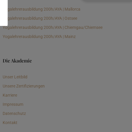
Yogalehrerausbildung 200h/AYA | Mallorca
Yogalehrerausbildung 200h/AYA | Ostsee
Yogalehrerausbildung 200h/AYA | Chiemgau/Chiemsee
Yogalehrerausbildung 200h/AYA | Mainz
Die Akademie
Unser Leitbild
Unsere Zertifizierungen
Karriere
Impressum
Datenschutz
Kontakt