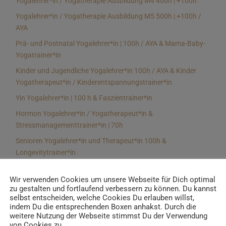
Yogalehrer*in / Yogatherapie Ausbildung M4 400h | +100h
Yogalehrer*in / Yogatherapie Ausbildung M5 500h | +100h /
AYA
Prä- und Postnatal Yogalehrer*in | 100h / AYA & Mama-Baby-
Yogatrainer*in
Kinder und Jugendliche Yogalehrer*in 100h / AYA & Kinder
Yogatherapeut*in / Kinderentspannungstrainer*in
Yin Yogalehrer*in | 100 h & Faszientrainer*in
Hormon Yogalehrer*in / Yogatherapeut*in &
Stressmanagementtrainer*in | 70h
Senioren Yogalehrer*in und Therapeut*in 100h &
Longevitytrainer*in
Business Yogalehrer*in | 100h & Burnoutpräventionstrainer*in
Wir verwenden Cookies um unsere Webseite für Dich optimal
Meditationsleiter*in | 50h & Achtsamkeitstrainer*in
zu gestalten und fortlaufend verbessern zu können. Du kannst
selbst entscheiden, welche Cookies Du erlauben willst,
Yoga Alignmenttrainer*in | 40h
indem Du die entsprechenden Boxen anhakst. Durch die
Yoga Hilfsmitteltrainer*in Ausbildung | 10 h
weitere Nutzung der Webseite stimmst Du der Verwendung
von Cookies zu.