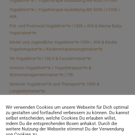
Yogalehrer*in / Yogatherapie Ausbildung M4 400h | +100h
Yogalehrer*in / Yogatherapie Ausbildung M5 500h | +100h /
AYA
Prä- und Postnatal Yogalehrer*in | 100h / AYA & Mama-Baby-
Yogatrainer*in
Kinder und Jugendliche Yogalehrer*in 100h / AYA & Kinder
Yogatherapeut*in / Kinderentspannungstrainer*in
Yin Yogalehrer*in | 100 h & Faszientrainer*in
Hormon Yogalehrer*in / Yogatherapeut*in &
Stressmanagementtrainer*in | 70h
Senioren Yogalehrer*in und Therapeut*in 100h &
Longevitytrainer*in
Business Yogalehrer*in | 100h & Burnoutpräventionstrainer*in
Wir verwenden Cookies um unsere Webseite für Dich optimal
Meditationsleiter*in | 50h & Achtsamkeitstrainer*in
zu gestalten und fortlaufend verbessern zu können. Du kannst
selbst entscheiden, welche Cookies Du erlauben willst,
Yoga Alignmenttrainer*in | 40h
indem Du die entsprechenden Boxen anhakst. Durch die
Yoga Hilfsmitteltrainer*in Ausbildung | 10 h
weitere Nutzung der Webseite stimmst Du der Verwendung
von Cookies zu.