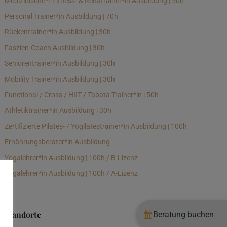
Medizinische*r Fitness- & Rehatrainer*in Ausbildung | 50h
Personal Trainer*in Ausbildung | 70h
Rückentrainer*in Ausbildung | 30h
Faszien-Coach Ausbildung | 30h
Seniorentrainer*in Ausbildung | 30h
Mobility Trainer*in Ausbildung | 30h
Functional / Cross / HIIT / Tabata Trainer*in | 50h
Athletiktrainer*in Ausbildung | 30h
Zertifizierte Pilates- / Yogilatestrainer*in Ausbildung | 100h
Ernährungsberater*in Ausbildung
Yogalehrer*in Ausbildung | 100h / B-Lizenz
Yogalehrer*in Ausbildung | 100h / A-Lizenz
Standorte
Beratung buchen