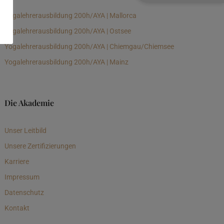
Yogalehrerausbildung 200h/AYA | Mallorca
Yogalehrerausbildung 200h/AYA | Ostsee
Yogalehrerausbildung 200h/AYA | Chiemgau/Chiemsee
Yogalehrerausbildung 200h/AYA | Mainz
Die Akademie
Unser Leitbild
Unsere Zertifizierungen
Karriere
Impressum
Datenschutz
Kontakt