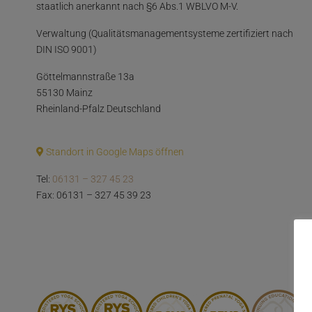
staatlich anerkannt nach §6 Abs.1 WBLVO M-V.
Verwaltung (Qualitätsmanagementsysteme zertifiziert nach
DIN ISO 9001)
Göttelmannstraße 13a
55130 Mainz
Rheinland-Pfalz Deutschland
Standort in Google Maps öffnen
Tel:
06131 – 327 45 23
Fax: 06131 – 327 45 39 23