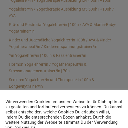
Yogalehrer*in / Yogatherapie Ausbildung M4 400h | +100h
Yogalehrer*in / Yogatherapie Ausbildung M5 500h | +100h /
AYA
Prä- und Postnatal Yogalehrer*in | 100h / AYA & Mama-Baby-
Yogatrainer*in
Kinder und Jugendliche Yogalehrer*in 100h / AYA & Kinder
Yogatherapeut*in / Kinderentspannungstrainer*in
Yin Yogalehrer*in | 100 h & Faszientrainer*in
Hormon Yogalehrer*in / Yogatherapeut*in &
Stressmanagementtrainer*in | 70h
Senioren Yogalehrer*in und Therapeut*in 100h &
Longevitytrainer*in
Business Yogalehrer*in | 100h & Burnoutpräventionstrainer*in
Wir verwenden Cookies um unsere Webseite für Dich optimal
Meditationsleiter*in | 50h & Achtsamkeitstrainer*in
zu gestalten und fortlaufend verbessern zu können. Du kannst
selbst entscheiden, welche Cookies Du erlauben willst,
Yoga Alignmenttrainer*in | 40h
indem Du die entsprechenden Boxen anhakst. Durch die
Yoga Hilfsmitteltrainer*in Ausbildung | 10 h
weitere Nutzung der Webseite stimmst Du der Verwendung
von Cookies zu.