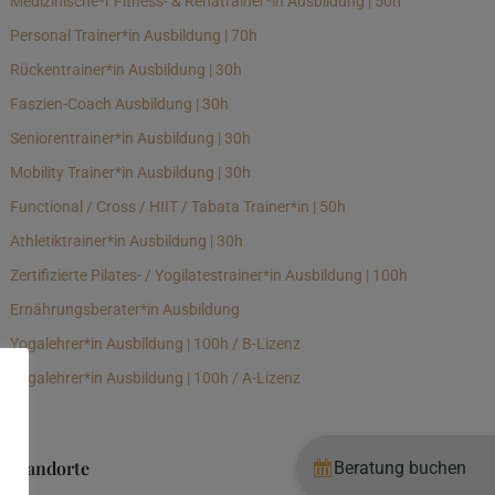
Medizinische*r Fitness- & Rehatrainer*in Ausbildung | 50h
Personal Trainer*in Ausbildung | 70h
Rückentrainer*in Ausbildung | 30h
Faszien-Coach Ausbildung | 30h
Seniorentrainer*in Ausbildung | 30h
Mobility Trainer*in Ausbildung | 30h
Functional / Cross / HIIT / Tabata Trainer*in | 50h
Athletiktrainer*in Ausbildung | 30h
Zertifizierte Pilates- / Yogilatestrainer*in Ausbildung | 100h
Ernährungsberater*in Ausbildung
Yogalehrer*in Ausbildung | 100h / B-Lizenz
Yogalehrer*in Ausbildung | 100h / A-Lizenz
Standorte
Beratung buchen