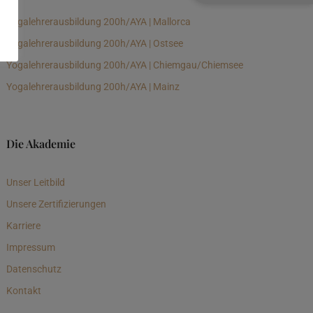
Yogalehrerausbildung 200h/AYA | Mallorca
Yogalehrerausbildung 200h/AYA | Ostsee
Yogalehrerausbildung 200h/AYA | Chiemgau/Chiemsee
Yogalehrerausbildung 200h/AYA | Mainz
Die Akademie
Unser Leitbild
Unsere Zertifizierungen
Karriere
Impressum
Datenschutz
Kontakt