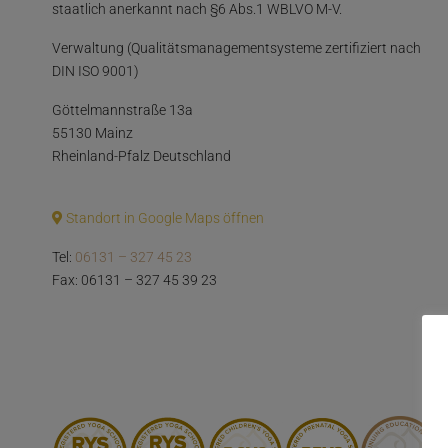
staatlich anerkannt nach §6 Abs.1 WBLVO M-V.
Verwaltung (Qualitätsmanagementsysteme zertifiziert nach
DIN ISO 9001)
Göttelmannstraße 13a
55130 Mainz
Rheinland-Pfalz Deutschland
Standort in Google Maps öffnen
Tel:
06131 – 327 45 23
Fax: 06131 – 327 45 39 23