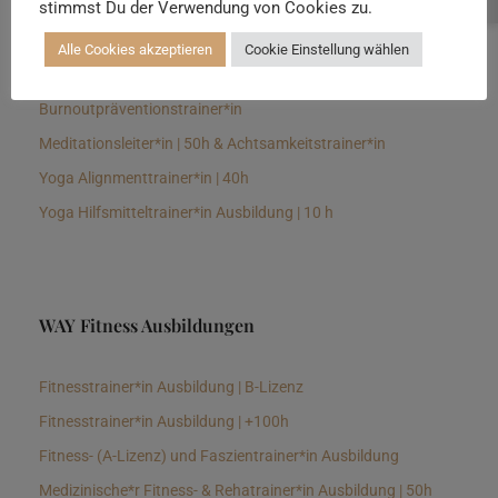
stimmst Du der Verwendung von Cookies zu.
Senioren Yogalehrer*in und Therapeut*in 100h &
Longevitytrainer*in
Alle Cookies akzeptieren
Cookie Einstellung wählen
Business Yogalehrer*in | 100h &
Burnoutpräventionstrainer*in
Meditationsleiter*in | 50h & Achtsamkeitstrainer*in
Yoga Alignmenttrainer*in | 40h
Yoga Hilfsmitteltrainer*in Ausbildung | 10 h
WAY Fitness Ausbildungen
Fitnesstrainer*in Ausbildung | B-Lizenz
Fitnesstrainer*in Ausbildung | +100h
Fitness- (A-Lizenz) und Faszientrainer*in Ausbildung
Medizinische*r Fitness- & Rehatrainer*in Ausbildung | 50h