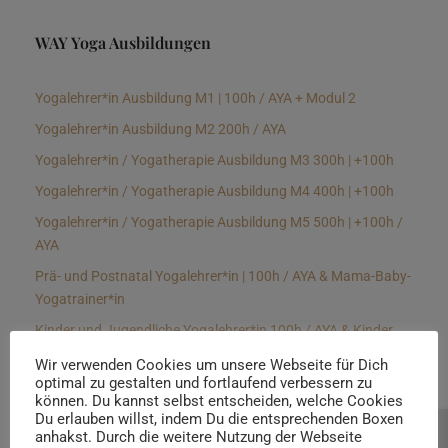
WAY Yoga Ausbildungen
Yogalehrer*in Ausbildung M1 | 100h / AYA + Modul 2
Yogalehrer*in Ausbildung M2 200h / AYA
Yogalehrer*in / Yogatherapie Ausbildung M3 300h | +100h
Yogalehrer*in / Yogatherapie Ausbildung M4 400h | +100h
Yogalehrer*in / Yogatherapie Ausbildung M5 500h | +100h /
AYA
Prä- und Postnatal Yogalehrer*in | 100h / AYA & Mama-Baby-
Yogatrainer*in
Kinder und Jugendliche Yogalehrer*in 100h / AYA & Kinder
Yogatherapeut*in / Kinderentspannungstrainer*in
Wir verwenden Cookies um unsere Webseite für Dich
optimal zu gestalten und fortlaufend verbessern zu
Yin Yogalehrer*in | 100 h & Faszientrainer*in
können. Du kannst selbst entscheiden, welche Cookies
Hormon Yogalehrer*in / Yogatherapeut*in &
Du erlauben willst, indem Du die entsprechenden Boxen
anhakst. Durch die weitere Nutzung der Webseite
Beratung buchen
Stressmanagementtrainer*in | 70h