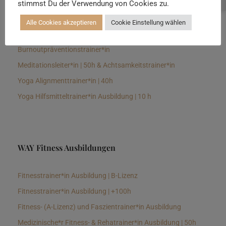
stimmst Du der Verwendung von Cookies zu.
Senioren Yogalehrer*in und Therapeut*in 100h &
Longevitytrainer*in
Alle Cookies akzeptieren
Cookie Einstellung wählen
Business Yogalehrer*in | 100h &
Burnoutpräventionstrainer*in
Meditationsleiter*in | 50h & Achtsamkeitstrainer*in
Yoga Alignmenttrainer*in | 40h
Yoga Hilfsmitteltrainer*in Ausbildung | 10 h
WAY Fitness Ausbildungen
Fitnesstrainer*in Ausbildung | B-Lizenz
Fitnesstrainer*in Ausbildung | +100h
Fitness- (A-Lizenz) und Faszientrainer*in Ausbildung
Medizinische*r Fitness- & Rehatrainer*in Ausbildung | 50h