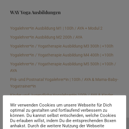
WAY Yoga Ausbildungen
Yogalehrer*in Ausbildung M1 | 100h / AYA + Modul 2
Yogalehrer*in Ausbildung M2 200h / AYA
Yogalehrer*in / Yogatherapie Ausbildung M3 300h | +100h
Yogalehrer*in / Yogatherapie Ausbildung M4 400h | +100h
Yogalehrer*in / Yogatherapie Ausbildung M5 500h | +100h /
AYA
Prä- und Postnatal Yogalehrer*in | 100h / AYA & Mama-Baby-
Yogatrainer*in
Kinder und Jugendliche Yogalehrer*in 100h / AYA & Kinder
Yogatherapeut*in / Kinderentspannungstrainer*in
Wir verwenden Cookies um unsere Webseite für Dich
optimal zu gestalten und fortlaufend verbessern zu
Yin Yogalehrer*in | 100 h & Faszientrainer*in
können. Du kannst selbst entscheiden, welche Cookies
Hormon Yogalehrer*in / Yogatherapeut*in &
Du erlauben willst, indem Du die entsprechenden Boxen
anhakst. Durch die weitere Nutzung der Webseite
Beratung buchen
Stressmanagementtrainer*in | 70h