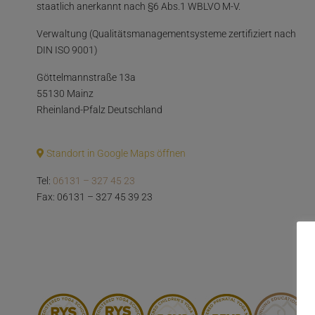
staatlich anerkannt nach §6 Abs.1 WBLVO M-V.
Verwaltung (Qualitätsmanagementsysteme zertifiziert nach
DIN ISO 9001)
Göttelmannstraße 13a
55130 Mainz
Rheinland-Pfalz Deutschland
Standort in Google Maps öffnen
Tel:
06131 – 327 45 23
Fax: 06131 – 327 45 39 23