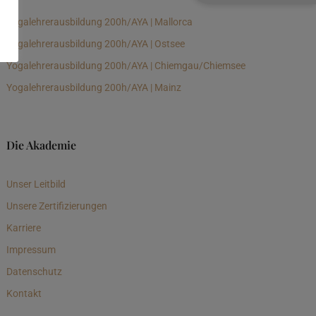
Yogalehrerausbildung 200h/AYA | Mallorca
Yogalehrerausbildung 200h/AYA | Ostsee
Yogalehrerausbildung 200h/AYA | Chiemgau/Chiemsee
Yogalehrerausbildung 200h/AYA | Mainz
Die Akademie
Unser Leitbild
Unsere Zertifizierungen
Karriere
Impressum
Datenschutz
Kontakt