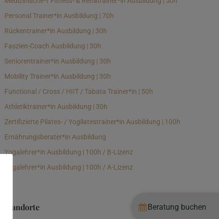
Medizinische*r Fitness- & Rehatrainer*in Ausbildung | 50h
Personal Trainer*in Ausbildung | 70h
Rückentrainer*in Ausbildung | 30h
Faszien-Coach Ausbildung | 30h
Seniorentrainer*in Ausbildung | 30h
Mobility Trainer*in Ausbildung | 30h
Functional / Cross / HIIT / Tabata Trainer*in | 50h
Athletiktrainer*in Ausbildung | 30h
Zertifizierte Pilates- / Yogilatestrainer*in Ausbildung | 100h
Ernährungsberater*in Ausbildung
Yogalehrer*in Ausbildung | 100h / B-Lizenz
Yogalehrer*in Ausbildung | 100h / A-Lizenz
Standorte
Beratung buchen