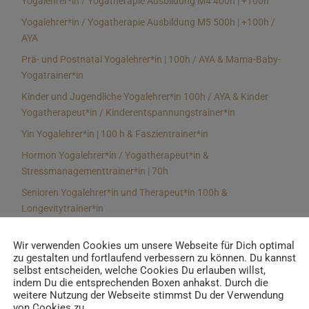
Yogalehrer*in / Yogatherapie Ausbildung M4 400h | +100h
Yogalehrer*in / Yogatherapie Ausbildung M5 500h | +100h /
AYA
Prä- und Postnatal Yogalehrer*in | 100h / AYA & Mama-Baby-
Yogatrainer*in
Kinder und Jugendliche Yogalehrer*in 100h / AYA & Kinder
Yogatherapeut*in / Kinderentspannungstrainer*in
Yin Yogalehrer*in | 100 h & Faszientrainer*in
Hormon Yogalehrer*in / Yogatherapeut*in &
Stressmanagementtrainer*in | 70h
Senioren Yogalehrer*in und Therapeut*in 100h &
Longevitytrainer*in
Business Yogalehrer*in | 100h & Burnoutpräventionstrainer*in
Wir verwenden Cookies um unsere Webseite für Dich optimal
Meditationsleiter*in | 50h & Achtsamkeitstrainer*in
zu gestalten und fortlaufend verbessern zu können. Du kannst
selbst entscheiden, welche Cookies Du erlauben willst,
Yoga Alignmenttrainer*in | 40h
indem Du die entsprechenden Boxen anhakst. Durch die
Yoga Hilfsmitteltrainer*in Ausbildung | 10 h
weitere Nutzung der Webseite stimmst Du der Verwendung
von Cookies zu.