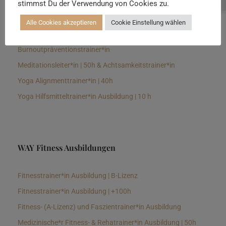
stimmst Du der Verwendung von Cookies zu.
Senioren Yogalehrer*in und Therapeut*in 100h &
Longevitytrainer*in
Alle Cookies akzeptieren
Cookie Einstellung wählen
Business Yogalehrer*in | 100h &
Burnoutpräventionstrainer*in
Meditationsleiter*in | 50h & Achtsamkeitstrainer*in
Yoga Alignmenttrainer*in | 40h
Yoga Hilfsmitteltrainer*in Ausbildung | 10 h
WAY Fitness Ausbildungen
Fitnesstrainer*in Ausbildung | B-Lizenz
Fitnesstrainer*in Ausbildung | +100h
Fitness- (A-Lizenz) und Faszientrainer*in Ausbildung
Medizinische*r Fitness- & Rehatrainer*in Ausbildung | 50h