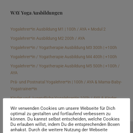
WAY Yoga Ausbildungen
Yogalehrer*in Ausbildung M1 | 100h / AYA + Modul 2
Yogalehrer*in Ausbildung M2 200h / AYA
Yogalehrer*in / Yogatherapie Ausbildung M3 300h | +100h
Yogalehrer*in / Yogatherapie Ausbildung M4 400h | +100h
Yogalehrer*in / Yogatherapie Ausbildung M5 500h | +100h /
AYA
Prä- und Postnatal Yogalehrer*in | 100h / AYA & Mama-Baby-
Yogatrainer*in
Kinder und Jugendliche Yogalehrer*in 100h / AYA & Kinder
Yogatherapeut*in / Kinderentspannungstrainer*in
Wir verwenden Cookies um unsere Webseite für Dich
optimal zu gestalten und fortlaufend verbessern zu
Yin Yogalehrer*in | 100 h & Faszientrainer*in
können. Du kannst selbst entscheiden, welche Cookies
Hormon Yogalehrer*in / Yogatherapeut*in &
Du erlauben willst, indem Du die entsprechenden Boxen
anhakst. Durch die weitere Nutzung der Webseite
Beratung buchen
Stressmanagementtrainer*in | 70h